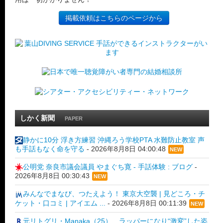
掲載依頼はこちらのページから
しかく新聞
PAPER
静かに10分 浮き方練習 沖縄ろう学校PTA 水難防止教室 声
も手話もなく命を守る
-
2026年8月8日 04:00:48
NEW
公明党 奈良市議会議員 やまぐち寛 - 手話体験 : ブログ
-
2026年8月8日 00:30:43
NEW
みんなでまなび、つたえよう！ 東京大空襲 | 見どころ・チ
ケット・口コミ | アイエム ...
-
2026年8月8日 00:11:39
NEW
元リトグリ・Manaka（25）、ラッパーになり“激変”した姿