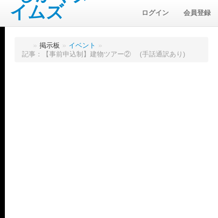
ログイン
会員登録
»
掲示板
»
イベント
»
記事：【事前申込制】建物ツアー② (手話通訳あり)