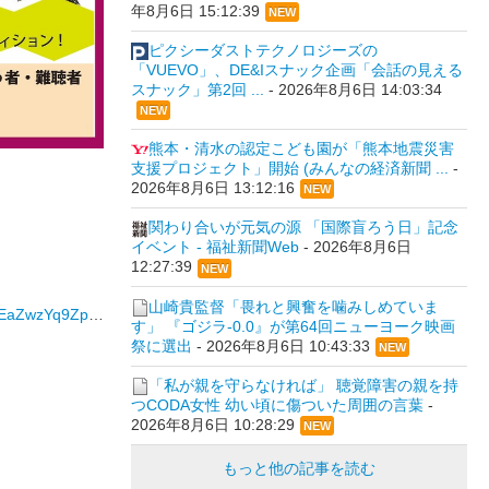
年8月6日 15:12:39
NEW
ピクシーダストテクノロジーズの
「VUEVO」、DE&Iスナック企画「会話の見える
スナック」第2回 ...
-
2026年8月6日 14:03:34
NEW
熊本・清水の認定こども園が「熊本地震災害
支援プロジェクト」開始 (みんなの経済新聞 ...
-
2026年8月6日 13:12:16
NEW
関わり合いが元気の源 「国際盲ろう日」記念
イベント - 福祉新聞Web
-
2026年8月6日
12:27:39
NEW
山崎貴監督「畏れと興奮を噛みしめていま
iEAA/viewform
す」 『ゴジラ-0.0』が第64回ニューヨーク映画
祭に選出
-
2026年8月6日 10:43:33
NEW
「私が親を守らなければ」 聴覚障害の親を持
つCODA女性 幼い頃に傷ついた周囲の言葉
-
2026年8月6日 10:28:29
NEW
もっと他の記事を読む