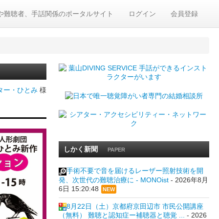
や難聴者、手話関係のポータルサイト
ログイン
会員登録
ター・ひとみ
様
しかく新聞
PAPER
手術不要で音を届けるレーザー照射技術を開
発、次世代の難聴治療に - MONOist
-
2026年8月
6日 15:20:48
NEW
8月22日（土）京都府京田辺市 市民公開講座
（無料） 難聴と認知症ー補聴器と聴覚 ...
-
2026