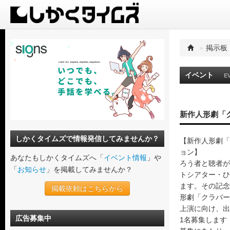
»
掲示板
イベント
E
新作人形劇「
しかくタイムズで情報発信してみませんか？
【新作人形劇「
ョン】
あなたもしかくタイムズへ「
イベント情報
」や
ろう者と聴者が
「
お知らせ
」を掲載してみませんか？
トシアター・ひ
ます。その記念
掲載依頼はこちらから
形劇「クラバー
上演に向け、出
広告募集中
1名募集します