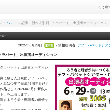
ろう者
»
イベント
»
記事：新作人形劇「クラバート」出演者オーディション
VENT
2025年6月29日
/ 情報提供者:
デフ・パペットシア
東京都
クラバート」出演者オーディション
クラバート」出演者オーディシ
共に創る人形劇団デフ・パペッ
とみは今年で結成45周年を迎え
作品として2026年3月に新作人
ト」を上演します。
演するろう者・難聴者の俳優を
！