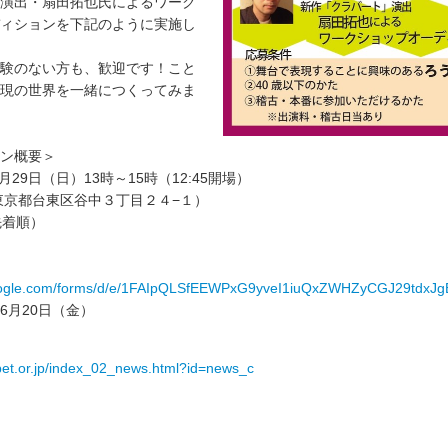
演出・扇田拓也氏によるワーク
ィションを下記のように実施し
験のない方も、歓迎です！こと
現の世界を一緒につくってみま
ン概要＞
月29日（日）13時～15時（12:45開場）
（東京都台東区谷中３丁目２４−１）
先着順）
ogle.com/forms/d/e/1FAIpQLSfEEWPxG9yveI1iuQxZWHZyCGJ29tdxJgEaZwzYq9ZpYE
6月20日（金）
ppet.or.jp/index_02_news.html?id=news_c