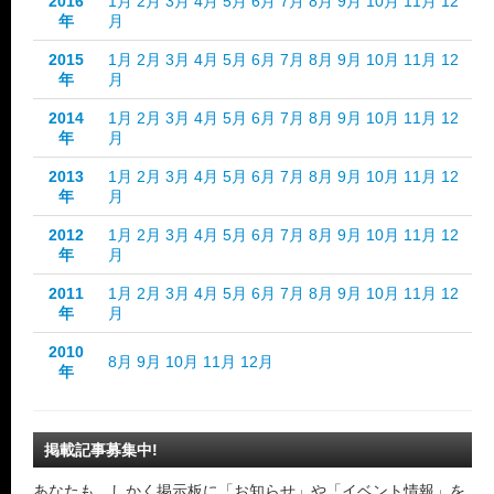
2016
1月
2月
3月
4月
5月
6月
7月
8月
9月
10月
11月
12
年
月
2015
1月
2月
3月
4月
5月
6月
7月
8月
9月
10月
11月
12
年
月
2014
1月
2月
3月
4月
5月
6月
7月
8月
9月
10月
11月
12
年
月
2013
1月
2月
3月
4月
5月
6月
7月
8月
9月
10月
11月
12
年
月
2012
1月
2月
3月
4月
5月
6月
7月
8月
9月
10月
11月
12
年
月
2011
1月
2月
3月
4月
5月
6月
7月
8月
9月
10月
11月
12
年
月
2010
8月
9月
10月
11月
12月
年
掲載記事募集中!
あなたも、しかく掲示板に「お知らせ」や「イベント情報」を