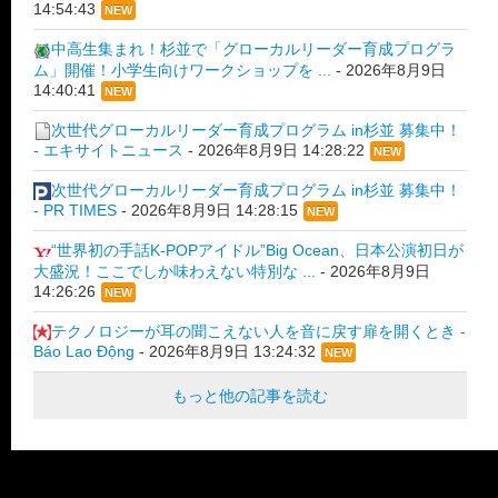
14:54:43
NEW
中高生集まれ！杉並で「グローカルリーダー育成プログラ
ム」開催！小学生向けワークショップを ...
-
2026年8月9日
14:40:41
NEW
次世代グローカルリーダー育成プログラム in杉並 募集中！
- エキサイトニュース
-
2026年8月9日 14:28:22
NEW
次世代グローカルリーダー育成プログラム in杉並 募集中！
- PR TIMES
-
2026年8月9日 14:28:15
NEW
“世界初の手話K-POPアイドル”Big Ocean、日本公演初日が
大盛況！ここでしか味わえない特別な ...
-
2026年8月9日
14:26:26
NEW
テクノロジーが耳の聞こえない人を音に戻す扉を開くとき -
Báo Lao Động
-
2026年8月9日 13:24:32
NEW
もっと他の記事を読む