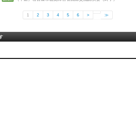
1
2
3
4
5
6
>
≫
す