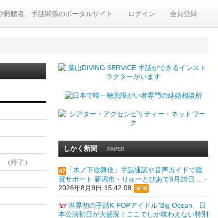
や難聴者、手話関係のポータルサイト
ログイン
会員登録
しかく新聞
PAPER
」（終了）
「木ノ下歌舞伎」手話通訳や音声ガイドで鑑
賞サポート 新潟市・りゅーとぴあで8月29日 ...
-
2026年8月9日 15:42:08
NEW
“世界初の手話K-POPアイドル”Big Ocean、日
本公演初日が大盛況！ここでしか味わえない特別