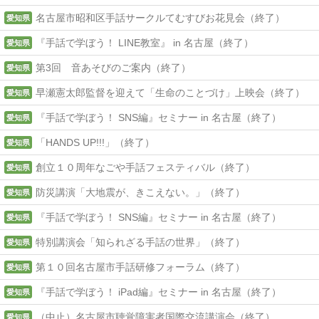
名古屋市昭和区手話サークルてむすびお花見会（終了）
愛知県
『手話で学ぼう！ LINE教室』 in 名古屋（終了）
愛知県
第3回 音あそびのご案内（終了）
愛知県
早瀬憲太郎監督を迎えて「生命のことづけ」上映会（終了）
愛知県
『手話で学ぼう！ SNS編』セミナー in 名古屋（終了）
愛知県
「HANDS UP!!!」（終了）
愛知県
創立１０周年なごや手話フェスティバル（終了）
愛知県
防災講演「大地震が、きこえない。」（終了）
愛知県
『手話で学ぼう！ SNS編』セミナー in 名古屋（終了）
愛知県
特別講演会「知られざる手話の世界」（終了）
愛知県
第１０回名古屋市手話研修フォーラム（終了）
愛知県
『手話で学ぼう！ iPad編』セミナー in 名古屋（終了）
愛知県
（中止）名古屋市聴覚障害者国際交流講演会（終了）
愛知県