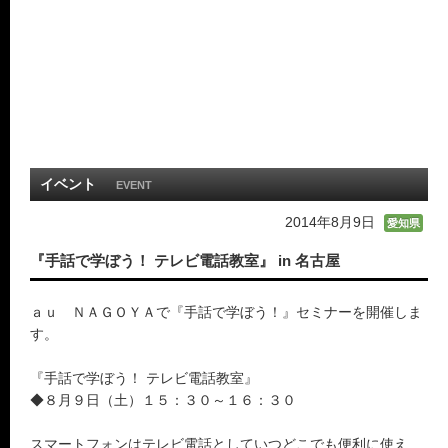
イベント
EVENT
2014年8月9日
愛知県
『手話で学ぼう！ テレビ電話教室』 in 名古屋
ａｕ ＮＡＧＯＹＡで『手話で学ぼう！』セミナーを開催しま
す。
『手話で学ぼう！ テレビ電話教室』
◆８月９日（土）１５：３０～１６：３０
スマートフォンはテレビ電話としていつどこでも便利に使え