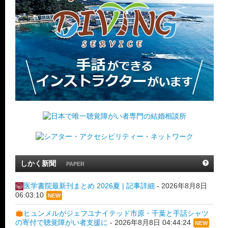
しかく新聞
PAPER
医学書院最新刊まとめ 2026夏 | 記事詳細
-
2026年8月8日
06:03:10
NEW
ヒュンメルがジェフユナイテッド市原・千葉と手話シャツ
の寄付で聴覚障がい者支援に
-
2026年8月8日 04:44:24
NEW