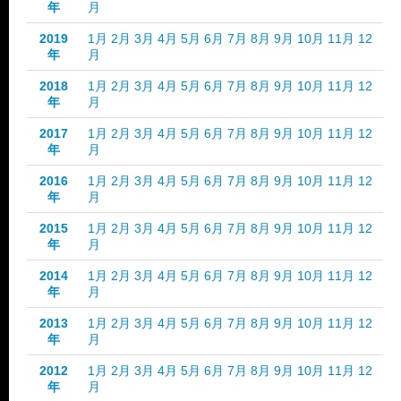
年
月
2019
1月
2月
3月
4月
5月
6月
7月
8月
9月
10月
11月
12
年
月
2018
1月
2月
3月
4月
5月
6月
7月
8月
9月
10月
11月
12
年
月
2017
1月
2月
3月
4月
5月
6月
7月
8月
9月
10月
11月
12
年
月
2016
1月
2月
3月
4月
5月
6月
7月
8月
9月
10月
11月
12
年
月
2015
1月
2月
3月
4月
5月
6月
7月
8月
9月
10月
11月
12
年
月
2014
1月
2月
3月
4月
5月
6月
7月
8月
9月
10月
11月
12
年
月
2013
1月
2月
3月
4月
5月
6月
7月
8月
9月
10月
11月
12
年
月
2012
1月
2月
3月
4月
5月
6月
7月
8月
9月
10月
11月
12
年
月