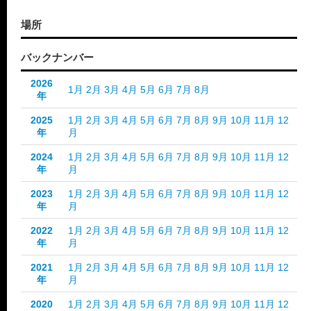
場所
バックナンバー
2026
1月
2月
3月
4月
5月
6月
7月
8月
年
2025
1月
2月
3月
4月
5月
6月
7月
8月
9月
10月
11月
12
年
月
2024
1月
2月
3月
4月
5月
6月
7月
8月
9月
10月
11月
12
年
月
2023
1月
2月
3月
4月
5月
6月
7月
8月
9月
10月
11月
12
年
月
2022
1月
2月
3月
4月
5月
6月
7月
8月
9月
10月
11月
12
年
月
2021
1月
2月
3月
4月
5月
6月
7月
8月
9月
10月
11月
12
年
月
2020
1月
2月
3月
4月
5月
6月
7月
8月
9月
10月
11月
12