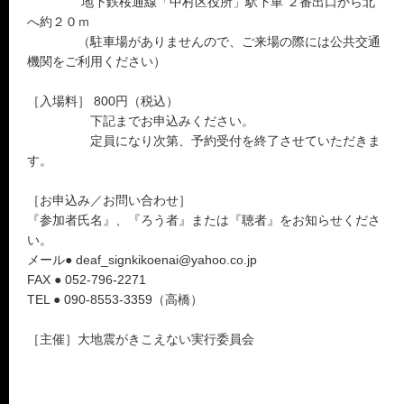
地下鉄桜通線「中村区役所」駅下車 ２番出口から北
へ約２０ｍ
（駐車場がありませんので、ご来場の際には公共交通
機関をご利用ください）
［入場料］ 800円（税込）
下記までお申込みください。
定員になり次第、予約受付を終了させていただきま
す。
［お申込み／お問い合わせ］
『参加者氏名』、『ろう者』または『聴者』をお知らせくださ
い。
メール● deaf_signkikoenai@yahoo.co.jp
FAX ● 052-796-2271
TEL ● 090-8553-3359（高橋）
［主催］大地震がきこえない実行委員会