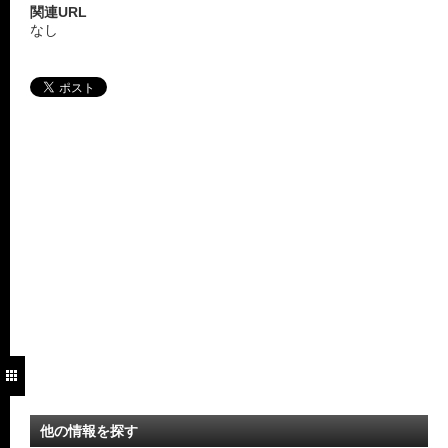
関連URL
なし
他の情報を探す