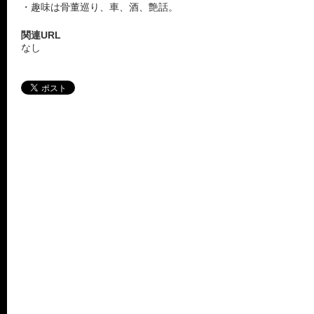
・趣味は骨董巡り、車、酒、艶話。
関連URL
なし