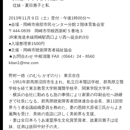
従妹・夏目雅子と私
2013年11月９日（土）受付・午後1時00分〜
●会場・岡崎市南部市民センター分館２階体育集会室
〒444-0839 岡崎市羽根西新町５番地３
JR東海道本線岡崎駅西口より西へ徒歩約3分
●入場整理券1500円
■主催・岡崎市聴覚障害者福祉協会
★お問合わせ 中根清隆 FAX（0564）24－8560
kitan1@me.com
野村一徳（のむら かずのり） 東京在住
・1951年群馬県沼田市生まれ。私立日本聾話学校、群馬県立聾
学校を経て東京教育大学附属聾学校卒、関東学院大学卒。
・横浜の会社に勤めるも急の事情により家業の印刷会社へ跡継
ぎで社長になる。群馬県聴覚障害者団体連合会会長、第11回世
界ろう者会議組織委員を務めた。妻の恩師大原省三氏からよき
薫陶を受け、美術の造詣に詳しく美術界を支援。
・妻は全日本ろうあ連盟厚生文化賞受賞者。故夏目雅子は従
妹、従弟は故田中好子の夫。