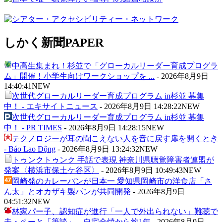
しかく新聞
PAPER
中高生集まれ！杉並で「グローカルリーダー育成プログラ
ム」開催！小学生向けワークショップを ...
-
2026年8月9日
14:40:41
NEW
次世代グローカルリーダー育成プログラム in杉並 募集
中！ - エキサイトニュース
-
2026年8月9日 14:28:22
NEW
次世代グローカルリーダー育成プログラム in杉並 募集
中！ - PR TIMES
-
2026年8月9日 14:28:15
NEW
テクノロジーが耳の聞こえない人を音に戻す扉を開くとき
- Báo Lao Động
-
2026年8月9日 13:24:32
NEW
トゥンクトゥンク 手話で表現 神奈川県聴覚障害者連盟が
発案〈横浜市保土ケ谷区〉
-
2026年8月9日 10:49:43
NEW
岡崎発のカレーパンが日本一 愛知県岡崎市の洋食店「さ
ん太」とオカザキ製パンが共同開発
-
2026年8月9日
04:51:32
NEW
林家パー子、認知症が進行「一人で外出られない」難聴で
夫・ペーと「筆談」…自宅全焼から約1年
-
2026年8月9日