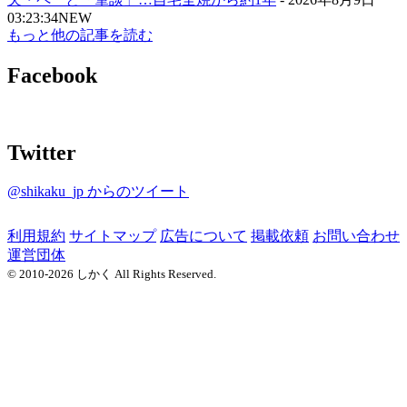
03:23:34
NEW
もっと他の記事を読む
Facebook
Twitter
@shikaku_jp からのツイート
利用規約
サイトマップ
広告について
掲載依頼
お問い合わせ
運営団体
© 2010-2026 しかく All Rights Reserved.