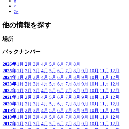
6
>
≫
他の情報を探す
場所
バックナンバー
2026年
1月
2月
3月
4月
5月
6月
7月
8月
2025年
1月
2月
3月
4月
5月
6月
7月
8月
9月
10月
11月
12月
2024年
1月
2月
3月
4月
5月
6月
7月
8月
9月
10月
11月
12月
2023年
1月
2月
3月
4月
5月
6月
7月
8月
9月
10月
11月
12月
2022年
1月
2月
3月
4月
5月
6月
7月
8月
9月
10月
11月
12月
2021年
1月
2月
3月
4月
5月
6月
7月
8月
9月
10月
11月
12月
2020年
1月
2月
3月
4月
5月
6月
7月
8月
9月
10月
11月
12月
2019年
1月
2月
3月
4月
5月
6月
7月
8月
9月
10月
11月
12月
2018年
1月
2月
3月
4月
5月
6月
7月
8月
9月
10月
11月
12月
2017年
1月
2月
3月
4月
5月
6月
7月
8月
9月
10月
11月
12月