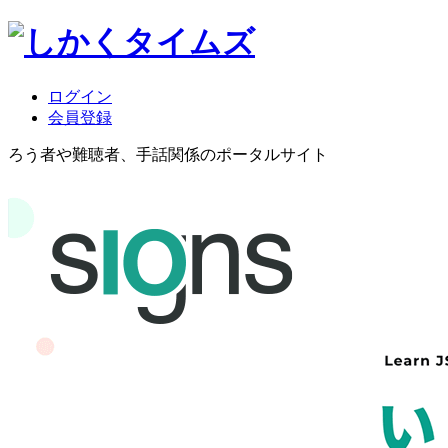
ログイン
会員登録
ろう者や難聴者、手話関係のポータルサイト