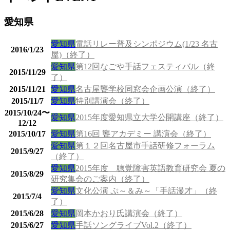
愛知県
愛知県
電話リレー普及シンポジウム(1/23 名古
2016/1/23
屋)（終了）
愛知県
第12回なごや手話フェスティバル（終
2015/11/29
了）
2015/11/21
愛知県
名古屋聾学校同窓会企画公演（終了）
2015/11/7
愛知県
特別講演会（終了）
2015/10/24〜
愛知県
2015年度愛知県立大学公開講座（終了）
12/12
2015/10/17
愛知県
第16回 聾アカデミー 講演会（終了）
愛知県
第１２回名古屋市手話研修フォーラム
2015/9/27
（終了）
愛知県
2015年度 聴覚障害英語教育研究会 夏の
2015/8/29
研究集会のご案内（終了）
愛知県
文化公演 ぷ～＆み～「手話漫才」（終
2015/7/4
了）
2015/6/28
愛知県
岡本かおり氏講演会（終了）
2015/6/27
愛知県
手話ソングライブVol.2（終了）