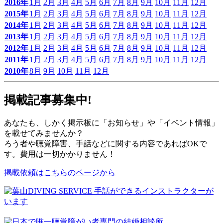
2016年
1月
2月
3月
4月
5月
6月
7月
8月
9月
10月
11月
12月
2015年
1月
2月
3月
4月
5月
6月
7月
8月
9月
10月
11月
12月
2014年
1月
2月
3月
4月
5月
6月
7月
8月
9月
10月
11月
12月
2013年
1月
2月
3月
4月
5月
6月
7月
8月
9月
10月
11月
12月
2012年
1月
2月
3月
4月
5月
6月
7月
8月
9月
10月
11月
12月
2011年
1月
2月
3月
4月
5月
6月
7月
8月
9月
10月
11月
12月
2010年
8月
9月
10月
11月
12月
掲載記事募集中!
あなたも、しかく掲示板に「お知らせ」や「イベント情報」
を載せてみませんか？
ろう者や聴覚障害、手話などに関する内容であればOKで
す。費用は一切かかりません！
掲載依頼はこちらのページから