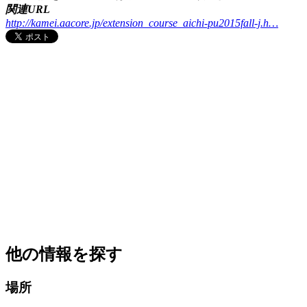
関連URL
http://kamei.aacore.jp/extension_course_aichi-pu2015fall-j.h…
他の情報を探す
場所