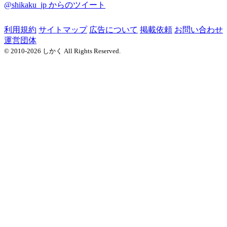
@shikaku_jp からのツイート
利用規約
サイトマップ
広告について
掲載依頼
お問い合わせ
運営団体
© 2010-2026 しかく All Rights Reserved.