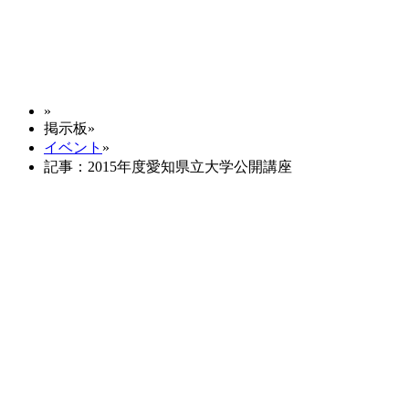
»
掲示板
»
イベント
»
記事：2015年度愛知県立大学公開講座