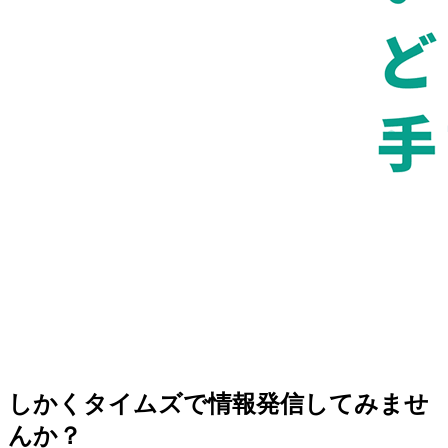
しかくタイムズで情報発信してみませ
んか？