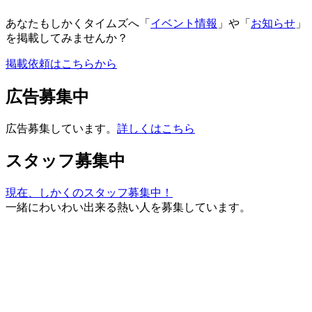
あなたもしかくタイムズへ「
イベント情報
」や「
お知らせ
」
を掲載してみませんか？
掲載依頼はこちらから
広告募集中
広告募集しています。
詳しくはこちら
スタッフ募集中
現在、しかくのスタッフ募集中！
一緒にわいわい出来る熱い人を募集しています。