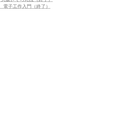
 電子工作入門（終了）