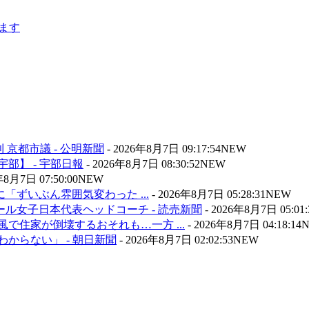
京都市議 - 公明新聞
-
2026年8月7日 09:17:54
NEW
部】 - 宇部日報
-
2026年8月7日 08:30:52
NEW
年8月7日 07:50:00
NEW
ずいぶん雰囲気変わった ...
-
2026年8月7日 05:28:31
NEW
ル女子日本代表ヘッドコーチ - 読売新聞
-
2026年8月7日 05:01:
で住家が倒壊するおそれも…一方 ...
-
2026年8月7日 04:18:14
からない」 - 朝日新聞
-
2026年8月7日 02:02:53
NEW