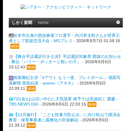
しかく新聞
PAPER
松本市出身の競技麻雀プロ選手・内川幸太郎さんが世界王
者として凱旋交流大会 - MGプレス
-
2026年8月7日 01:58:16
NEW
【舞台手話通訳付き公演】手話通訳対象席 開放のお知らせ
- 舞台『ハリー・ポッターと呪いの子』
-
2026年8月6日
23:12:43
NEW
相葉雅紀主演『4アウト もう一度、プレイボール 』場面写
真解禁 黒島結菜 - anemo（アネモ）
-
2026年8月6日
22:09:11
NEW
7日(金)は山沿い中心に天気急変 南予では高波続く 愛媛 -
TBS NEWS DIG
-
2026年8月6日 22:03:15
NEW
【12月施行】「こども性暴力防止法」に向け松山で講演会
教育・保育事業者に義務化の対策解説
-
2026年8月6日
21:39:12
NEW