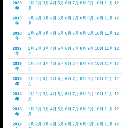
2020
1月
2月
3月
4月
5月
6月
7月
8月
9月
10月
11月
12
年
月
2019
1月
2月
3月
4月
5月
6月
7月
8月
9月
10月
11月
12
年
月
2018
1月
2月
3月
4月
5月
6月
7月
8月
9月
10月
11月
12
年
月
2017
1月
2月
3月
4月
5月
6月
7月
8月
9月
10月
11月
12
年
月
2016
1月
2月
3月
4月
5月
6月
7月
8月
9月
10月
11月
12
年
月
2015
1月
2月
3月
4月
5月
6月
7月
8月
9月
10月
11月
12
年
月
2014
1月
2月
3月
4月
5月
6月
7月
8月
9月
10月
11月
12
年
月
2013
1月
2月
3月
4月
5月
6月
7月
8月
9月
10月
11月
12
年
月
2012
1月
2月
3月
4月
5月
6月
7月
8月
9月
10月
11月
12