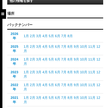
他の情報を探す
場所
バックナンバー
2026
1月
2月
3月
4月
5月
6月
7月
8月
年
2025
1月
2月
3月
4月
5月
6月
7月
8月
9月
10月
11月
12
年
月
2024
1月
2月
3月
4月
5月
6月
7月
8月
9月
10月
11月
12
年
月
2023
1月
2月
3月
4月
5月
6月
7月
8月
9月
10月
11月
12
年
月
2022
1月
2月
3月
4月
5月
6月
7月
8月
9月
10月
11月
12
年
月
2021
1月
2月
3月
4月
5月
6月
7月
8月
9月
10月
11月
12
年
月