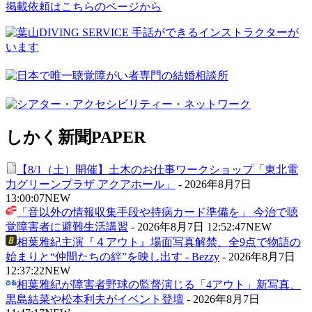
掲載依頼はこちらのページから
しかく新聞
PAPER
【8/1（土）開催】土木のお仕事ワークショップ「東北電
力グリーンプラザ アクアホール」
-
2026年8月7日
13:00:07
NEW
「音以外の情報収集手段や持病カード準備を」 今治で聴
覚障害者に避難生活講習
-
2026年8月7日 12:52:47
NEW
相葉雅紀主演『４アウト』場面写真解禁、全9点で物語の
始まりと“仲間たちの絆”を映し出す - Bezzy
-
2026年8月7日
12:37:22
NEW
相葉雅紀が障害者野球の監督演じる「4アウト」新写真、
黒島結菜や松本利夫がイベント登壇
-
2026年8月7日