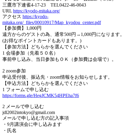
三鷹市下連雀4-17-23 TEL0422-46-0043
URL
https://kyodo-mitaka.org/
アクセス
https://kyodo-
mitaka.org/_files/00010917/Map_kyodou_center.pdf
【参加費】1,000円
遠方からのゲストの為、通常500円→1,000円になります。
(お得なポイントカードもあります。)
【参加方法】どちらかを選んでください
1 会場参加（先着５０名）
事前申し込み、当日参加もＯＫ（参加費は会場で）。
2 zoom参加
申込受付後、振込先・zoom情報をお知らせします。
【申込方法】どちらかを選んでください
1 フォームで申し込む
https://forms.gle/HegJCMK54HPEha7f6
2 メールで申し込む
jdl2002intokyo@gmail.com
メールで申し込む方の記入事項
・9月講演会に申し込みます
・氏名