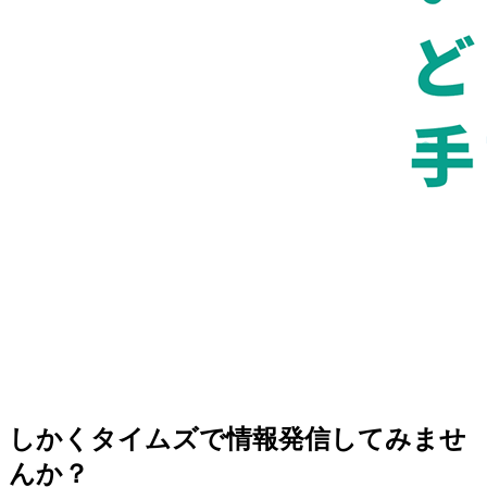
しかくタイムズで情報発信してみませ
んか？