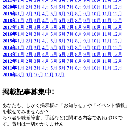
2021年
1月
2月
3月
4月
5月
6月
7月
8月
9月
10月
11月
12月
2020年
1月
2月
3月
4月
5月
6月
7月
8月
9月
10月
11月
12月
2019年
1月
2月
3月
4月
5月
6月
7月
8月
9月
10月
11月
12月
2018年
1月
2月
3月
4月
5月
6月
7月
8月
9月
10月
11月
12月
2017年
1月
2月
3月
4月
5月
6月
7月
8月
9月
10月
11月
12月
2016年
1月
2月
3月
4月
5月
6月
7月
8月
9月
10月
11月
12月
2015年
1月
2月
3月
4月
5月
6月
7月
8月
9月
10月
11月
12月
2014年
1月
2月
3月
4月
5月
6月
7月
8月
9月
10月
11月
12月
2013年
1月
2月
3月
4月
5月
6月
7月
8月
9月
10月
11月
12月
2012年
1月
2月
3月
4月
5月
6月
7月
8月
9月
10月
11月
12月
2011年
1月
2月
3月
4月
5月
6月
7月
8月
9月
10月
11月
12月
2010年
8月
9月
10月
11月
12月
掲載記事募集中!
あなたも、しかく掲示板に「お知らせ」や「イベント情報」
を載せてみませんか？
ろう者や聴覚障害、手話などに関する内容であればOKで
す。費用は一切かかりません！