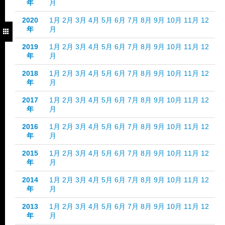
年
月
2020
1月
2月
3月
4月
5月
6月
7月
8月
9月
10月
11月
12
年
月
2019
1月
2月
3月
4月
5月
6月
7月
8月
9月
10月
11月
12
年
月
2018
1月
2月
3月
4月
5月
6月
7月
8月
9月
10月
11月
12
年
月
2017
1月
2月
3月
4月
5月
6月
7月
8月
9月
10月
11月
12
年
月
2016
1月
2月
3月
4月
5月
6月
7月
8月
9月
10月
11月
12
年
月
2015
1月
2月
3月
4月
5月
6月
7月
8月
9月
10月
11月
12
年
月
2014
1月
2月
3月
4月
5月
6月
7月
8月
9月
10月
11月
12
年
月
2013
1月
2月
3月
4月
5月
6月
7月
8月
9月
10月
11月
12
年
月