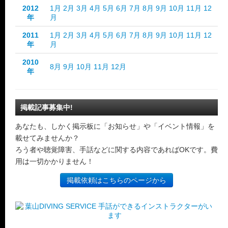
2012
1月
2月
3月
4月
5月
6月
7月
8月
9月
10月
11月
12
年
月
2011
1月
2月
3月
4月
5月
6月
7月
8月
9月
10月
11月
12
年
月
2010
8月
9月
10月
11月
12月
年
掲載記事募集中!
あなたも、しかく掲示板に「お知らせ」や「イベント情報」を
載せてみませんか？
ろう者や聴覚障害、手話などに関する内容であればOKです。費
用は一切かかりません！
掲載依頼はこちらのページから