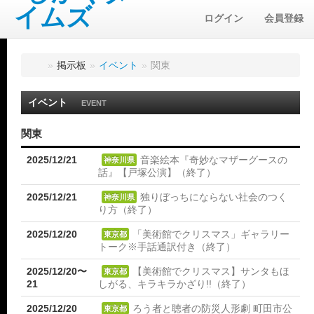
ログイン
会員登録
»
掲示板
»
イベント
»
関東
イベント
EVENT
関東
2025/12/21
音楽絵本『奇妙なマザーグースの
神奈川県
話』【戸塚公演】（終了）
2025/12/21
独りぼっちにならない社会のつく
神奈川県
り方（終了）
2025/12/20
「美術館でクリスマス」ギャラリー
東京都
トーク※手話通訳付き（終了）
2025/12/20〜
【美術館でクリスマス】サンタもほ
東京都
21
しがる、キラキラかざり!!（終了）
2025/12/20
ろう者と聴者の防災人形劇 町田市公
東京都