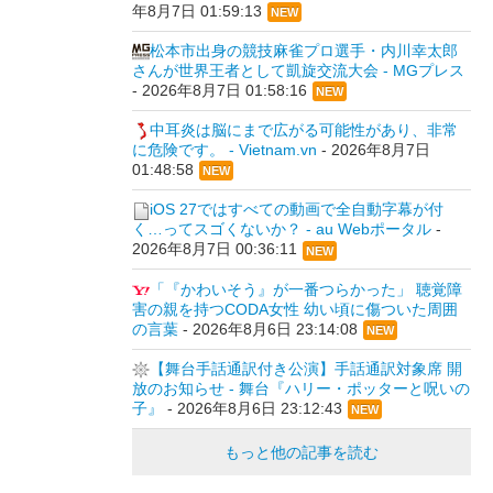
年8月7日 01:59:13
NEW
松本市出身の競技麻雀プロ選手・内川幸太郎
さんが世界王者として凱旋交流大会 - MGプレス
-
2026年8月7日 01:58:16
NEW
中耳炎は脳にまで広がる可能性があり、非常
に危険です。 - Vietnam.vn
-
2026年8月7日
01:48:58
NEW
iOS 27ではすべての動画で全自動字幕が付
く…ってスゴくないか？ - au Webポータル
-
2026年8月7日 00:36:11
NEW
「『かわいそう』が一番つらかった」 聴覚障
害の親を持つCODA女性 幼い頃に傷ついた周囲
の言葉
-
2026年8月6日 23:14:08
NEW
【舞台手話通訳付き公演】手話通訳対象席 開
放のお知らせ - 舞台『ハリー・ポッターと呪いの
子』
-
2026年8月6日 23:12:43
NEW
もっと他の記事を読む