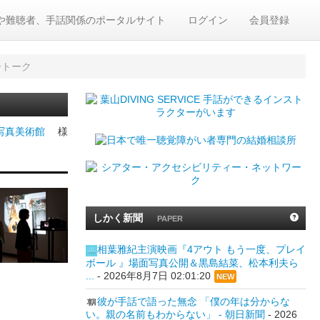
や難聴者、手話関係のポータルサイト
ログイン
会員登録
ートーク
都写真美術館
様
しかく新聞
PAPER
相葉雅紀主演映画『4アウト もう一度、プレイ
ボール 』場面写真公開＆黒島結菜、松本利夫ら
...
-
2026年8月7日 02:01:20
NEW
彼が手話で語った無念 「僕の年は分からな
い。親の名前もわからない」 - 朝日新聞
-
2026