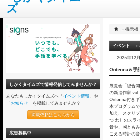
»
掲示板
イベント
E
2025年12
Ontenna
しかくタイムズで情報発信してみませんか？
展覧会「総合開
の新進作家 vo
あなたもしかくタイムズへ「
イベント情報
」や
Ontenna付
「
お知らせ
」を掲載してみませんか？
本プログラムで
加え、スクリプ
掲載依頼はこちらから
つ わ》のスラ
音や、岡ともみ
広告募集中
こえる時計の音