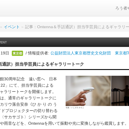
ろう者
»
イベント
»
記事：Ontenna＆手話通訳）担当学芸員によるギャラリ
VENT
月19日
/ 情報提供者:
公益財団法人東京都歴史文化財団 東京
東京都
＆手話通訳）担当学芸員によるギャラリートーク
館30周年記念 遠い窓へ 日本
l. 22」にて、担当学芸員による
きギャラリートークを開催します。
は、通常のギャラリートークに
カリウ落合安奈《ひ か り の う
イドプロジェクターの切り替わる
〈サカサゴト〉シリーズから聞
や雨音などを、Ontennaを用いて振動や光に変換しながら鑑賞します。