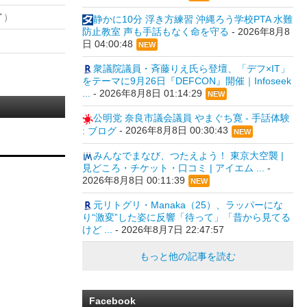
了）
静かに10分 浮き方練習 沖縄ろう学校PTA 水難
防止教室 声も手話もなく命を守る
-
2026年8月8
日 04:00:48
NEW
衆議院議員・斉藤りえ氏ら登壇、「デフ×IT」
をテーマに9月26日『DEFCON』開催｜Infoseek
...
-
2026年8月8日 01:14:29
NEW
公明党 奈良市議会議員 やまぐち寛 - 手話体験
: ブログ
-
2026年8月8日 00:30:43
NEW
みんなでまなび、つたえよう！ 東京大空襲 |
見どころ・チケット・口コミ | アイエム ...
-
2026年8月8日 00:11:39
NEW
元リトグリ・Manaka（25）、ラッパーにな
り“激変”した姿に反響「待って」「昔から見てる
けど ...
-
2026年8月7日 22:47:57
もっと他の記事を読む
Facebook