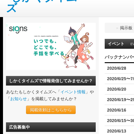
»
掲示板
イベント
E
バックナンバー 
2020/6/28
2020/6/25〜7
しかくタイムズで情報発信してみませんか？
2020/6/20
あなたもしかくタイムズへ「
イベント情報
」や
「
お知らせ
」を掲載してみませんか？
2020/6/19〜2
掲載依頼はこちらから
2020/6/16
2020/6/15〜3
広告募集中
2020/6/13