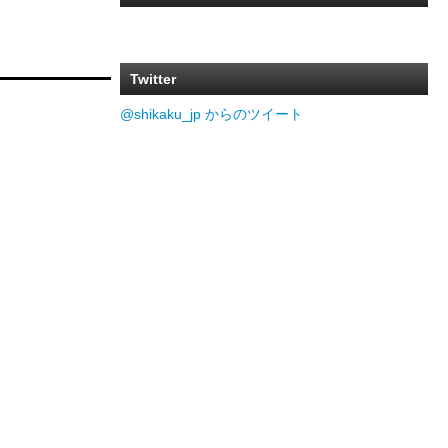
Twitter
@shikaku_jp からのツイート