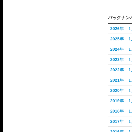
バックナン
2026年
1
2025年
1
2024年
1
2023年
1
2022年
1
2021年
1
2020年
1
2019年
1
2018年
1
2017年
1
2016年
1