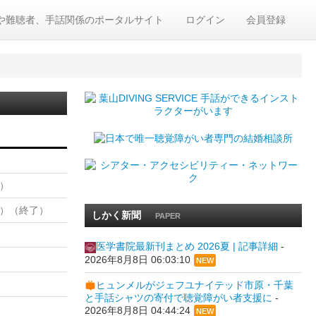
や難聴者、手話関係のポータルサイト
ログイン
会員登録
）
）（終了）
しかく新聞
PAPER
医学書院最新刊まとめ 2026夏 | 記事詳細
-
2026年8月8日 06:03:10
NEW
ヒュンメルがジェフユナイテッド市原・千葉
と手話シャツの寄付で聴覚障がい者支援に
-
2026年8月8日 04:44:24
NEW