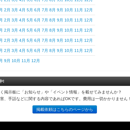
月
2月
3月
4月
5月
6月
7月
8月
9月
10月
11月
12月
月
2月
3月
4月
5月
6月
7月
8月
9月
10月
11月
12月
月
2月
3月
4月
5月
6月
7月
8月
9月
10月
11月
12月
月
2月
3月
4月
5月
6月
7月
8月
9月
10月
11月
12月
月
2月
3月
4月
5月
6月
7月
8月
9月
10月
11月
12月
月
9月
10月
11月
12月
中!
く掲示板に「お知らせ」や「イベント情報」を載せてみませんか？
害、手話などに関する内容であればOKです。費用は一切かかりません
掲載依頼はこちらのページから