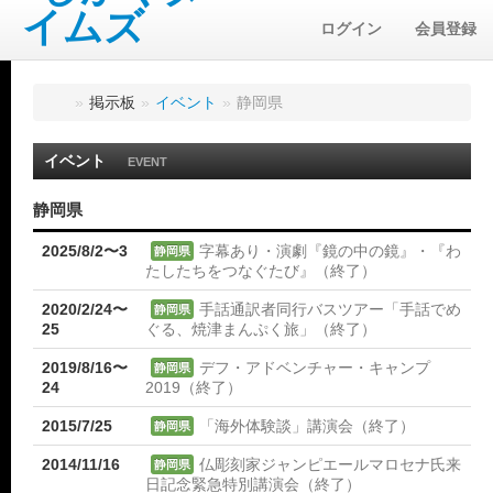
ログイン
会員登録
»
掲示板
»
イベント
»
静岡県
イベント
EVENT
静岡県
2025/8/2〜3
字幕あり・演劇『鏡の中の鏡』・『わ
静岡県
たしたちをつなぐたび』（終了）
2020/2/24〜
手話通訳者同行バスツアー「手話でめ
静岡県
25
ぐる、焼津まんぷく旅」（終了）
2019/8/16〜
デフ・アドベンチャー・キャンプ
静岡県
24
2019（終了）
2015/7/25
「海外体験談」講演会（終了）
静岡県
2014/11/16
仏彫刻家ジャンピエールマロセナ氏来
静岡県
日記念緊急特別講演会（終了）