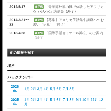
2014/5/17
「青年海外協力隊で体験したアフリカ
静岡県
ろう者状況」講演会（終了）
2014/3/21〜
【募集】アメリカ手話集中講座へのお
静岡県
22
誘い（伊豆）（終了）
2013/4/28
「国際手話セミナーin浜松」のご案内
静岡県
（終了）
他の情報を探す
場所
バックナンバー
2026
1月
2月
3月
4月
5月
6月
7月
8月
年
2025
1月
2月
3月
4月
5月
6月
7月
8月
9月
10月
11月
12
年
月