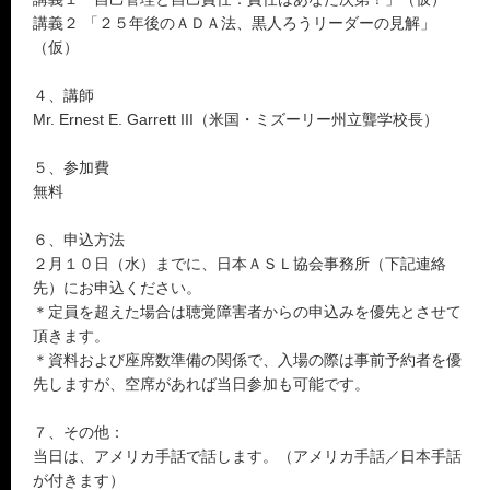
講義２ 「２５年後のＡＤＡ法、黒人ろうリーダーの見解」
（仮）
４、講師
Mr. Ernest E. Garrett III（米国・ミズーリー州立聾学校長）
５、参加費
無料
６、申込方法
２月１０日（水）までに、日本ＡＳＬ協会事務所（下記連絡
先）にお申込ください。
＊定員を超えた場合は聴覚障害者からの申込みを優先とさせて
頂きます。
＊資料および座席数準備の関係で、入場の際は事前予約者を優
先しますが、空席があれば当日参加も可能です。
７、その他：
当日は、アメリカ手話で話します。（アメリカ手話／日本手話
が付きます）