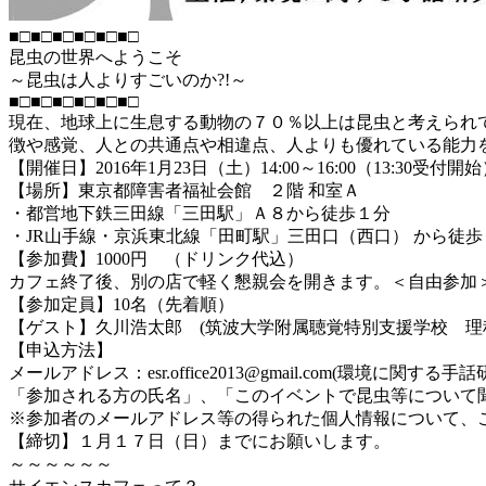
■□■□■□■□■□■□
昆虫の世界へようこそ
～昆虫は人よりすごいのか?!～
■□■□■□■□■□■□
現在、地球上に生息する動物の７０％以上は昆虫と考えられ
徴や感覚、人との共通点や相違点、人よりも優れている能力
【開催日】2016年1月23日（土）14:00～16:00（13:30受付開
【場所】東京都障害者福祉会館 ２階 和室Ａ
・都営地下鉄三田線「三田駅」Ａ８から徒歩１分
・JR山手線・京浜東北線「田町駅」三田口（西口） から徒歩
【参加費】1000円 （ドリンク代込）
カフェ終了後、別の店で軽く懇親会を開きます。＜自由参加
【参加定員】10名（先着順）
【ゲスト】久川浩太郎 (筑波大学附属聴覚特別支援学校 理
【申込方法】
メールアドレス：esr.office2013@gmail.com(環境に関す
「参加される方の氏名」、「このイベントで昆虫等について
※参加者のメールアドレス等の得られた個人情報について、
【締切】１月１７日（日）までにお願いします。
～～～～～～