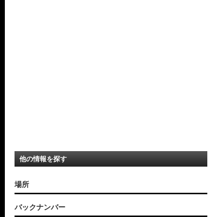
他の情報を探す
場所
バックナンバー