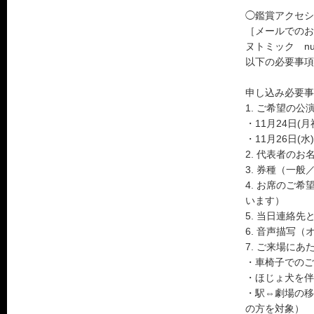
◯鑑賞アクセシ
［メールでのお
ヌトミック nuth
以下の必要事項
申し込み必要事
1. ご希望の公演
・11月24日(月祝
・11月26日(水) 
2. 代表者のお
3. 券種（一般
4. お席のご
います）
5. 当日連絡
6. 音声描写
7. ご来場に
・車椅子でのご
・ほじょ犬を伴
・駅⇔劇場の移
の方を対象）