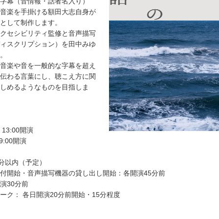
字幕（音情報・話者名入り）
音楽を手掛ける額田大志自身が
として制作します。
クセシビリティ監修と音声描写
ィスクリプション）を田中みゆ
。
音楽や音を一般的な字幕を超え
伝わる言葉にし、聴こえ方に関
しめるようなものを目指しま
 13:00開演
19:00開演
0分以内（予定）
付開始・音声描写機器の貸し出し開始：各開演45分前
演30分前
ーク： 各日開演20分前開始・15分程度