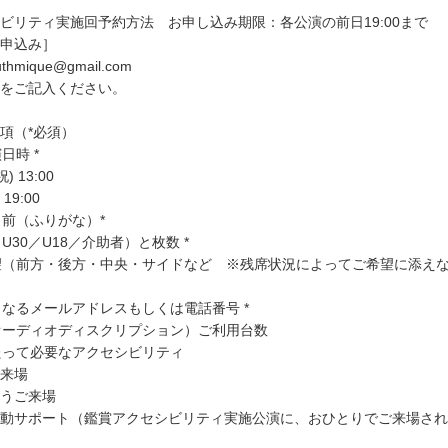
ビリティ実施回予約方法 お申し込み期限：各公演の前日19:00まで
申込み］
mique@gmail.com
をご記入ください。
項（*必須）
日時 *
) 13:00
19:00
名前（ふりがな）*
／U30／U18／介助者）と枚数 *
希望（前方・後方・中央・サイドなど ※残席状況によってご希望に添え
先となるメールアドレスもしくは電話番号 *
（オーディオディスクリプション）ご利用台数
あたって必要なアクセシビリティ
来場
うご来場
動サポート（鑑賞アクセシビリティ実施公演に、おひとりでご来場され