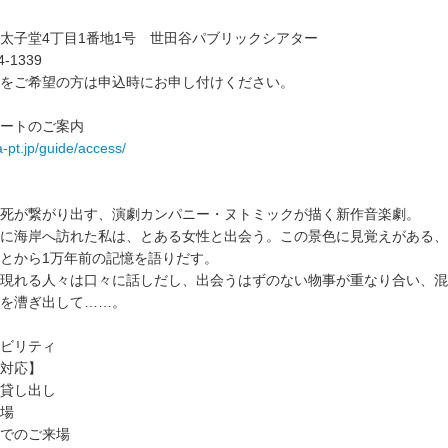
太子堂4丁目1番地1号 世田谷パブリックシアター
-1339
をご希望の方は申込時にお申し付けください。
ートのご案内
a-pt.jp/guide/access/
死が繋がり出す、演劇カンパニー・ヌトミックが描く新作音楽劇。
に海岸へ訪れた私は、とある女性と出会う。この景色に見覚えがある、
とから1万年前の記憶を語りだす。
現れる人々は口々に話しだし、出会うはずのない物事が重なり合い、混
を漕ぎ出して……。
ビリティ
対応】
貸し出し
場
でのご来場