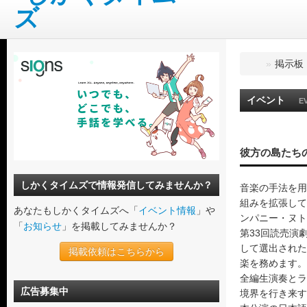
»
掲示板
イベント
E
彼方の島たち
しかくタイムズで情報発信してみませんか？
音楽の手法を用
組みを拡張して
あなたもしかくタイムズへ「
イベント情報
」や
ンパニー・ヌト
「
お知らせ
」を掲載してみませんか？
第33回読売演
して選出された
掲載依頼はこちらから
楽を務めます。
全編生演奏とラ
広告募集中
境界を行き来す