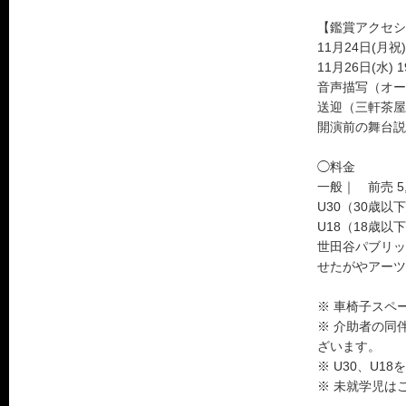
【鑑賞アクセシ
11月24日(月祝)
11月26日(水) 
音声描写（オー
送迎（三軒茶屋
開演前の舞台説
◯料金
一般｜ 前売 5,
U30（30歳以下
U18（18歳以下
世田谷パブリッ
せたがやアーツ
※ 車椅子スペ
※ 介助者の同
ざいます。
※ U30、U
※ 未就学児は