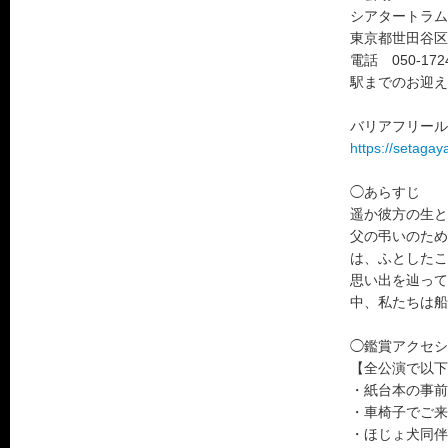
シアタートラム
東京都世田谷区
電話 050-1724
駅までのお迎え
バリアフリール
https://setagay
◯あらすじ
遥か彼方の生と
父の弔いのため
は、ふとしたこ
思い出を辿って
中、私たちは船
◯鑑賞アクセシ
【全公演で以下
・紙台本の事前
・車椅子でご来
・ほじょ犬同伴