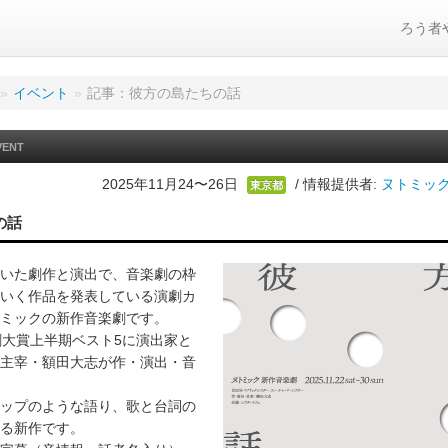
ろう者
»
イベント
»
記事：彼方の島たちの話
VENT
2025年11月24〜26日
/ 情報提供者:
ヌトミック
東京都
の話
いた劇作と演出で、音楽劇の枠
いく作品を発表している演劇カ
ミックの新作音楽劇です。
劇大賞上半期ベスト5に演出家と
主宰・額田大志が作・演出・音
ップのような語り、歌と台詞の
る新作です。