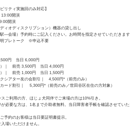
ビリティ実施回のみ対応】
 13:00開演
19:00開演
ディオディスクリプション）機器の貸し出し
駅―会場）予約時にご記入ください。お時間を指定させていただきます
明プレトーク ※申込不要
500円 当日 6,000円
）｜ 前売 3,500円 当日 4,000円
）｜ 前売 1,000円 当日 1,500円
クシアター友の会割引｜ 4,500円*（前売のみ）
カード割引｜ 5,300円*（前売のみ／世田谷区在住の方対象）
ースご利用の方、ほじょ犬同伴でご来場の方は10%引き。
伴が必要な方は、1名まで介助者無料。当日障害者手帳を確認させてい
18をご予約のお客様は当日要証明書提示。
ご入場いただけません。