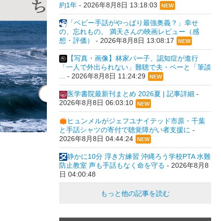
約1年
-
2026年8月8日 13:18:03
NEW
「ベビー手話がやっぱり最強奥義？」幸せ
の、忘れもの。 満天さんの映画レビュー（感
想・評価）
-
2026年8月8日 13:08:17
NEW
【写真・画像】林家パー子、認知症が進行
「一人で外出られない」難聴で夫・ペーと「筆談
...
-
2026年8月8日 11:24:29
NEW
医学書院最新刊まとめ 2026夏 | 記事詳細
-
2026年8月8日 06:03:10
NEW
ヒュンメルがジェフユナイテッド市原・千葉
と手話シャツの寄付で聴覚障がい者支援に
-
2026年8月8日 04:44:24
NEW
静かに10分 浮き方練習 沖縄ろう学校PTA 水難
防止教室 声も手話もなく命を守る
-
2026年8月8
日 04:00:48
もっと他の記事を読む