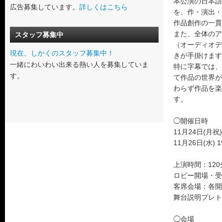
本公演の日本語
広告募集しています。
詳しくはこちら
を、作・演出・
作品創作の一貫
また、全体のア
スタッフ募集中
（オーディオデ
現在、しかくのスタッフ募集中！
きが手掛けます
一緒にわいわい出来る熱い人を募集していま
特に字幕では、
す。
て作品の世界が
わらず作品を楽
す。
◯開催日時
11月24日(月祝)
11月26日(水) 
上演時間：12
ロビー開場・受
客席会場：各開
舞台説明プレト
◯会場