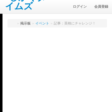
ログイン
会員登録
»
掲示板
»
イベント
»
記事：英検にチャレンジ！