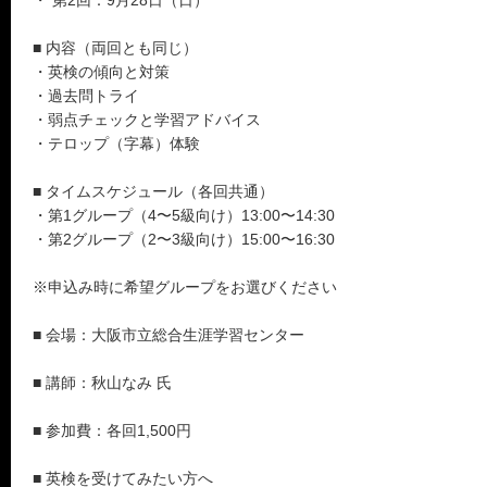
・ 第2回：9月28日（日）
■ 内容（両回とも同じ）
・英検の傾向と対策
・過去問トライ
・弱点チェックと学習アドバイス
・テロップ（字幕）体験
■ タイムスケジュール（各回共通）
・第1グループ（4〜5級向け）13:00〜14:30
・第2グループ（2〜3級向け）15:00〜16:30
※申込み時に希望グループをお選びください
■ 会場：大阪市立総合生涯学習センター
■ 講師：秋山なみ 氏
■ 参加費：各回1,500円
■ 英検を受けてみたい方へ