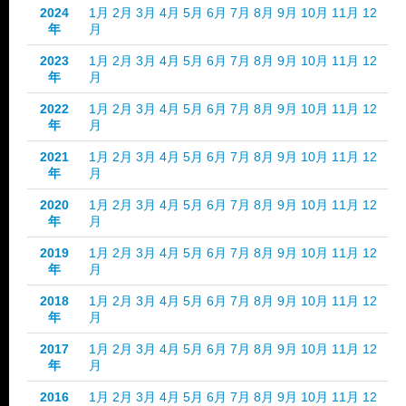
2024
1月
2月
3月
4月
5月
6月
7月
8月
9月
10月
11月
12
年
月
2023
1月
2月
3月
4月
5月
6月
7月
8月
9月
10月
11月
12
年
月
2022
1月
2月
3月
4月
5月
6月
7月
8月
9月
10月
11月
12
年
月
2021
1月
2月
3月
4月
5月
6月
7月
8月
9月
10月
11月
12
年
月
2020
1月
2月
3月
4月
5月
6月
7月
8月
9月
10月
11月
12
年
月
2019
1月
2月
3月
4月
5月
6月
7月
8月
9月
10月
11月
12
年
月
2018
1月
2月
3月
4月
5月
6月
7月
8月
9月
10月
11月
12
年
月
2017
1月
2月
3月
4月
5月
6月
7月
8月
9月
10月
11月
12
年
月
2016
1月
2月
3月
4月
5月
6月
7月
8月
9月
10月
11月
12