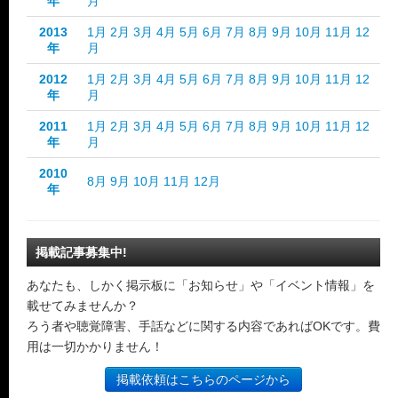
年
月
2013
1月
2月
3月
4月
5月
6月
7月
8月
9月
10月
11月
12
年
月
2012
1月
2月
3月
4月
5月
6月
7月
8月
9月
10月
11月
12
年
月
2011
1月
2月
3月
4月
5月
6月
7月
8月
9月
10月
11月
12
年
月
2010
8月
9月
10月
11月
12月
年
掲載記事募集中!
あなたも、しかく掲示板に「お知らせ」や「イベント情報」を
載せてみませんか？
ろう者や聴覚障害、手話などに関する内容であればOKです。費
用は一切かかりません！
掲載依頼はこちらのページから