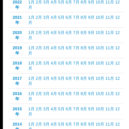
2022
1月
2月
3月
4月
5月
6月
7月
8月
9月
10月
11月
12
年
月
2021
1月
2月
3月
4月
5月
6月
7月
8月
9月
10月
11月
12
年
月
2020
1月
2月
3月
4月
5月
6月
7月
8月
9月
10月
11月
12
年
月
2019
1月
2月
3月
4月
5月
6月
7月
8月
9月
10月
11月
12
年
月
2018
1月
2月
3月
4月
5月
6月
7月
8月
9月
10月
11月
12
年
月
2017
1月
2月
3月
4月
5月
6月
7月
8月
9月
10月
11月
12
年
月
2016
1月
2月
3月
4月
5月
6月
7月
8月
9月
10月
11月
12
年
月
2015
1月
2月
3月
4月
5月
6月
7月
8月
9月
10月
11月
12
年
月
2014
1月
2月
3月
4月
5月
6月
7月
8月
9月
10月
11月
12