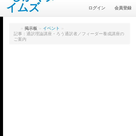
ログイン
会員登録
»
掲示板
»
イベント
»
記事：通訳理論講座・ろう通訳者／フィーダー養成講座の
ご案内