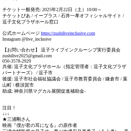
チケット一般発売: 2025年2月22日（土）10:00～
チケットぴあ / イープラス / 石井一孝オフィシャルサイト /
逗子文化プラザホール窓口
公式ホームページ
https://zushiliveinclusive.com
Instagram @live_inclusive
【お問い合わせ】 逗子ライブインクルーシブ実行委員会
zushilive2025@gmail.com
050-3578-2929
共催: 逗子文化プラザホール（指定管理者：逗子文化プラザ
パートナーズ） / 逗子市
後援: 逗子市社会福祉協議会 / 逗子市教育委員会 / 鎌倉市 / 葉
山町 / 横須賀市
助成: 神奈川県マグカル展開促進補助金-
注目！
↓↓↓
★三浦剛さん
映画『僕が君の耳になる』の原作者