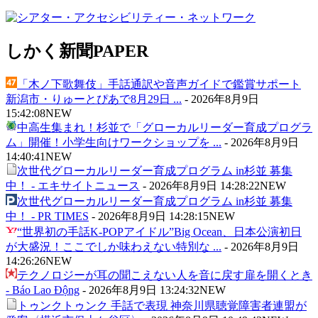
しかく新聞
PAPER
「木ノ下歌舞伎」手話通訳や音声ガイドで鑑賞サポート
新潟市・りゅーとぴあで8月29日 ...
-
2026年8月9日
15:42:08
NEW
中高生集まれ！杉並で「グローカルリーダー育成プログラ
ム」開催！小学生向けワークショップを ...
-
2026年8月9日
14:40:41
NEW
次世代グローカルリーダー育成プログラム in杉並 募集
中！ - エキサイトニュース
-
2026年8月9日 14:28:22
NEW
次世代グローカルリーダー育成プログラム in杉並 募集
中！ - PR TIMES
-
2026年8月9日 14:28:15
NEW
“世界初の手話K-POPアイドル”Big Ocean、日本公演初日
が大盛況！ここでしか味わえない特別な ...
-
2026年8月9日
14:26:26
NEW
テクノロジーが耳の聞こえない人を音に戻す扉を開くとき
- Báo Lao Động
-
2026年8月9日 13:24:32
NEW
トゥンクトゥンク 手話で表現 神奈川県聴覚障害者連盟が