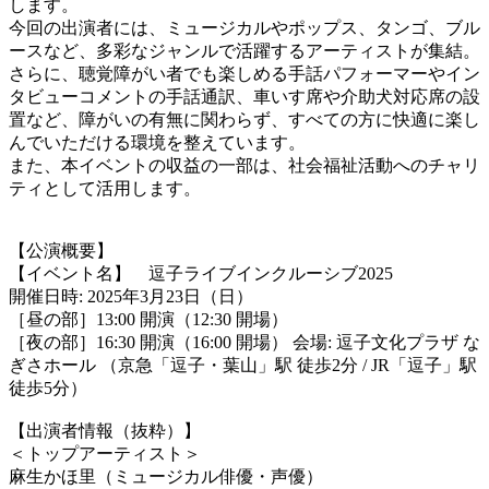
します。
今回の出演者には、ミュージカルやポップス、タンゴ、ブル
ースなど、多彩なジャンルで活躍するアーティストが集結。
さらに、聴覚障がい者でも楽しめる手話パフォーマーやイン
タビューコメントの手話通訳、車いす席や介助犬対応席の設
置など、障がいの有無に関わらず、すべての方に快適に楽し
んでいただける環境を整えています。
また、本イベントの収益の一部は、社会福祉活動へのチャリ
ティとして活用します。
【公演概要】
【イベント名】 逗子ライブインクルーシブ2025
開催日時: 2025年3月23日（日）
［昼の部］13:00 開演（12:30 開場）
［夜の部］16:30 開演（16:00 開場） 会場: 逗子文化プラザ な
ぎさホール （京急「逗子・葉山」駅 徒歩2分 / JR「逗子」駅
徒歩5分）
【出演者情報（抜粋）】
＜トップアーティスト＞
麻生かほ里（ミュージカル俳優・声優）