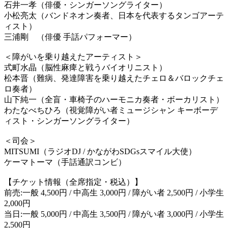
石井一孝（俳優・シンガーソングライター）
小松亮太（バンドネオン奏者、日本を代表するタンゴアーテ
ィスト）
三浦剛 （俳優 手話パフォーマー）
＜障がいを乗り越えたアーティスト＞
式町水晶（脳性麻痺と戦うバイオリニスト）
松本晋（難病、発達障害を乗り越えたチェロ＆バロックチェ
ロ奏者）
山下純一（全盲・車椅子のハーモニカ奏者・ボーカリスト）
わたなべちひろ（視覚障がい者ミュージシャン キーボーデ
ィスト・シンガーソングライター）
＜司会＞
MITSUMI（ラジオDJ / かながわSDGsスマイル大使）
ケーマトーマ（手話通訳コンビ）
【チケット情報（全席指定・税込）】
前売:一般 4,500円 / 中高生 3,000円 / 障がい者 2,500円 / 小学生
2,000円
当日:一般 5,000円 / 中高生 3,500円 / 障がい者 3,000円 / 小学生
2,500円