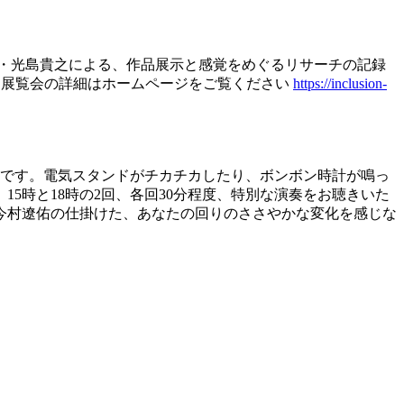
作家・光島貴之による、作品展示と感覚をめぐるリサーチの記録
（展覧会の詳細はホームページをご覧ください
https://inclusion-
品です。電気スタンドがチカチカしたり、ボンボン時計が鳴っ
5時と18時の2回、各回30分程度、特別な演奏をお聴きいた
今村遼佑の仕掛けた、あなたの回りのささやかな変化を感じな