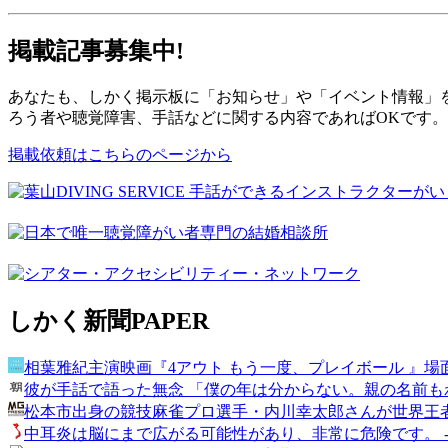
掲載記事募集中!
あなたも、しかく掲示板に「お知らせ」や「イベント情報」
ろう者や聴覚障害、手話などに関する内容であればOKです
掲載依頼はこちらのページから
しかく新聞
PAPER
相葉雅紀主演映画『4アウト もう一度、プレイボール 』場面
彼が手話で語った無念 「僕の年は分からない。親の名前もわ
松本市出身の競技麻雀プロ選手・内川幸太郎さんが世界王者と
中耳炎は脳にまで広がる可能性があり、非常に危険です。 - Vie