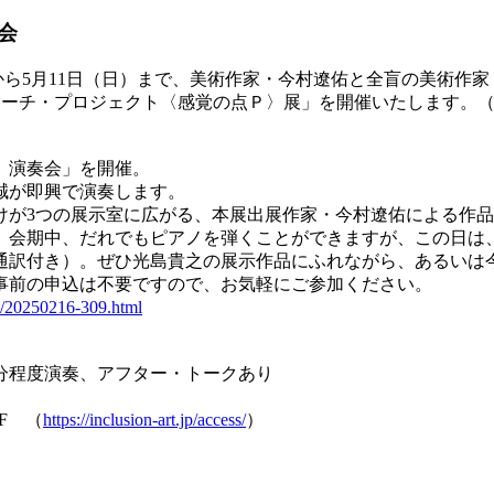
会
）から5月11日（日）まで、美術作家・今村遼佑と全盲の美術
サーチ・プロジェクト〈感覚の点Ｐ〉展」を開催いたします。
》演奏会」を開催。
誠が即興で演奏します。
けが3つの展示室に広がる、本展出展作家・今村遼佑による作
会期中、だれでもピアノを弾くことができますが、この日は、1
通訳付き）。ぜひ光島貴之の展示作品にふれながら、あるいは
事前の申込は不要ですので、お気軽にご参加ください。
025/20250216-309.html
各回30分程度演奏、アフター・トークあり
F （
https://inclusion-art.jp/access/
）