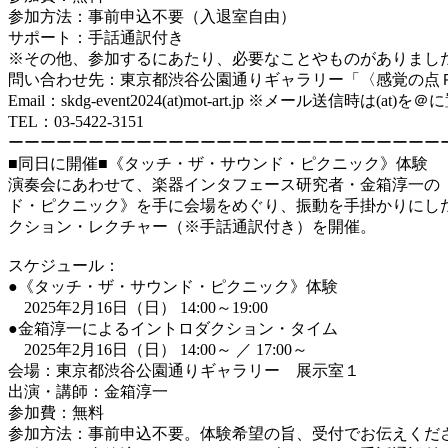
参加方法：事前申込不要（入退室自由）
サポート：手話通訳付き
※その他、参加するにあたり、必要なことやものがありまし
問い合わせ先：東京都渋谷公園通りギャラリー「〈感覚の点
Email：skdg-event2024(at)mot-art.jp ※メール送信時は(
TEL：03-5422-3151
ーーーーーーーーーーーーーーーーーーーーーーーーーーー
■同日に開催■《タッチ・ザ・サウンド・ピクニック》体験
演奏会にあわせて、楽器インタフェース研究者・金箱淳一の
ド・ピクニック》を手に会場をめぐり、振動を手掛かりにし
クション・レクチャー（※手話通訳付き）を開催。
スケジュール：
●《タッチ・ザ・サウンド・ピクニック》体験
2025年2月16日（日） 14:00～19:00
●金箱淳一によるイントロダクション・タイム
2025年2月16日（日） 14:00～ ／ 17:00～
会場：東京都渋谷公園通りギャラリー 展示室１
出演・講師：金箱淳一
参加費：無料
参加方法：事前申込不要。体験希望の旨、受付でお伝えくだ