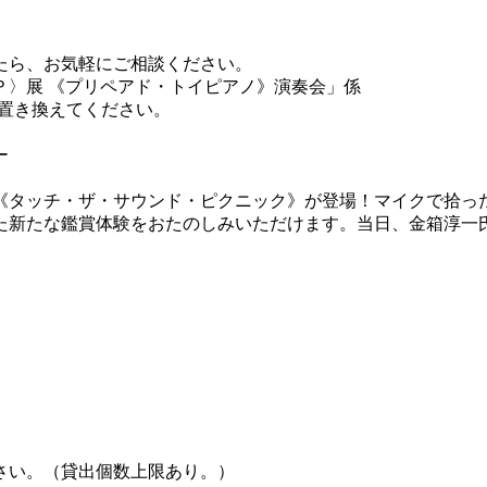
たら、お気軽にご相談ください。
Ｐ〉展 《プリペアド・トイピアノ》演奏会」係
at)を＠に置き換えてください。
ー
《タッチ・ザ・サウンド・ピクニック》が登場！マイクで拾っ
た新たな鑑賞体験をおたのしみいただけます。当日、金箱淳一
さい。（貸出個数上限あり。）