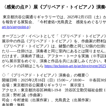
〈感覚の点Ｐ〉展《プリペアド・トイピアノ》演奏
東京都渋谷公園通りギャラリーでは、2025年2月15日（土
を報告する展覧会、「今村遼佑×光島貴之 感覚をめぐるリ
art.jp/s/anypoint-p
）
オープニング・イベントとして「《プリペアド・トイピアノ
展示中の作品《プリペアド・トイピアノ》を、作曲家の野村
《プリペアド・トイピアノ》は、鍵盤の数と同じ32個の仕掛
たり――仕掛けは、演奏者と同じ室内にあるとは限りません。
だけます。演奏終了後は、アフター・トークを実施（※手話
がら展示室をめぐり、演奏と作品を共にお楽しみください。
イベントの詳細はこちら
https://inclusion-art.jp/archive/event/2
◇「《プリペアド・トイピアノ》演奏会」の概要◇
開催日時：2025年2月16日（日）15:00～／18:00～ ※
会場：東京都渋谷公園通りギャラリー 展示室１
アクセス：東京都渋谷区神南1-19-8 渋谷区立勤労福祉会館 1
出演：野村 誠（作曲家）
司会：今村遼佑（出展作家）、光島貴之（出展作家）
参加費：無料