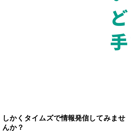
しかくタイムズで情報発信してみませ
んか？