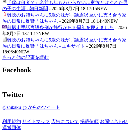
「僕は何者？」名前も年もわからない…家族とはぐれた男
の子の生涯 - 朝日新聞
-
2026年8月7日 18:17:15
NEW
難聴のお姉ちゃんに5歳の妹が手話通訳 互いに支え合う家
族の日常に反響「妹ちゃん
-
2026年8月7日 18:14:40
NEW
前橋市手話言語条例が施行から10周年を迎えました
-
2026
年8月7日 18:11:17
NEW
難聴のお姉ちゃんに5歳の妹が手話通訳 互いに支え合う家
族の日常に反響「妹ちゃん - エキサイト
-
2026年8月7日
18:06:40
NEW
もっと他の記事を読む
Facebook
Twitter
@shikaku_jp からのツイート
利用規約
サイトマップ
広告について
掲載依頼
お問い合わせ
運営団体