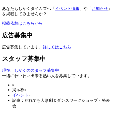
あなたもしかくタイムズへ「
イベント情報
」や「
お知らせ
」
を掲載してみませんか？
掲載依頼はこちらから
広告募集中
広告募集しています。
詳しくはこちら
スタッフ募集中
現在、しかくのスタッフ募集中！
一緒にわいわい出来る熱い人を募集しています。
»
掲示板
»
イベント
»
記事：だれでも人形劇＆ダンスワークショップ・発表
会