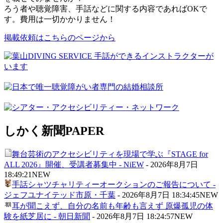
ろう者や聴覚障害、手話などに関する内容であればOKで
す。費用は一切かかりません！
掲載依頼はこちらのページから
しかく新聞
PAPER
舞台芸術のアクセシビリティを現場で学ぶ『STAGE for
ALL 2026』開催、受講者募集中 - NiEW
-
2026年8月7日
18:49:21
NEW
手話シャツチャリティーオークションのご報告について -
ジェフユナイテッド市原・千葉
-
2026年8月7日 18:34:45
NEW
耳が聞こえず、自分の名前も年齢も言えず 原爆孤児の体
験を紙芝居に - 朝日新聞
-
2026年8月7日 18:24:57
NEW