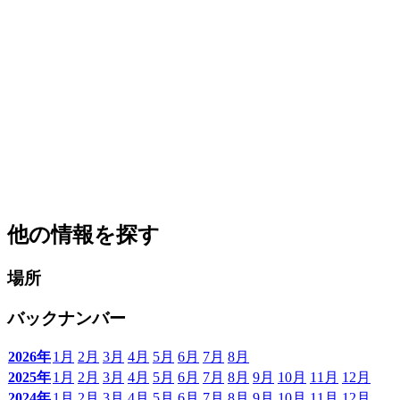
他の情報を探す
場所
バックナンバー
2026年
1月
2月
3月
4月
5月
6月
7月
8月
2025年
1月
2月
3月
4月
5月
6月
7月
8月
9月
10月
11月
12月
2024年
1月
2月
3月
4月
5月
6月
7月
8月
9月
10月
11月
12月