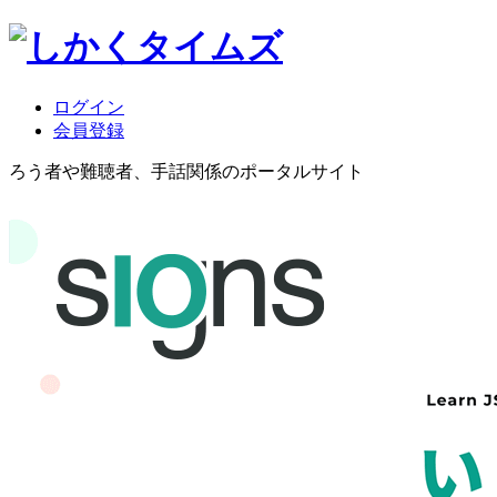
ログイン
会員登録
ろう者や難聴者、手話関係のポータルサイト