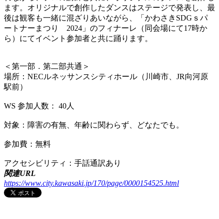
ます。オリジナルで創作したダンスはステージで発表し、最
後は観客も一緒に混ざりあいながら、「かわさきSDGｓパ
ートナーまつり 2024」のフィナーレ（同会場にて17時か
ら）にてイベント参加者と共に踊ります。
＜第一部．第二部共通＞
場所：NECルネッサンスシティホール（川崎市、JR向河原
駅前）
WS 参加人数： 40人
対象：障害の有無、年齢に関わらず、どなたでも。
参加費：無料
アクセシビリティ：手話通訳あり
関連URL
https://www.city.kawasaki.jp/170/page/0000154525.html