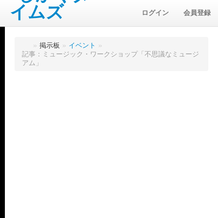
ログイン
会員登録
»
掲示板
»
イベント
»
記事：ミュージック・ワークショップ「不思議なミュージ
アム」