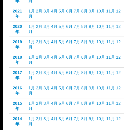
年
月
2021
1月
2月
3月
4月
5月
6月
7月
8月
9月
10月
11月
12
年
月
2020
1月
2月
3月
4月
5月
6月
7月
8月
9月
10月
11月
12
年
月
2019
1月
2月
3月
4月
5月
6月
7月
8月
9月
10月
11月
12
年
月
2018
1月
2月
3月
4月
5月
6月
7月
8月
9月
10月
11月
12
年
月
2017
1月
2月
3月
4月
5月
6月
7月
8月
9月
10月
11月
12
年
月
2016
1月
2月
3月
4月
5月
6月
7月
8月
9月
10月
11月
12
年
月
2015
1月
2月
3月
4月
5月
6月
7月
8月
9月
10月
11月
12
年
月
2014
1月
2月
3月
4月
5月
6月
7月
8月
9月
10月
11月
12
年
月