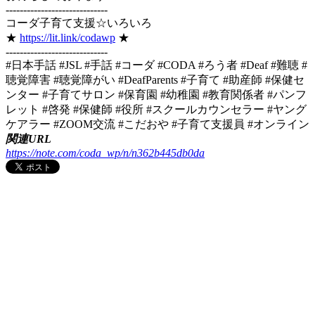
-----------------------------
コーダ子育て支援☆いろいろ
★
https://lit.link/codawp
★
-----------------------------
#日本手話 #JSL #手話 #コーダ #CODA #ろう者 #Deaf #難聴 #
聴覚障害 #聴覚障がい #DeafParents #子育て #助産師 #保健セ
ンター #子育てサロン #保育園 #幼稚園 #教育関係者 #パンフ
レット #啓発 #保健師 #役所 #スクールカウンセラー #ヤング
ケアラー #ZOOM交流 #こだおや #子育て支援員 #オンライン
関連URL
https://note.com/coda_wp/n/n362b445db0da