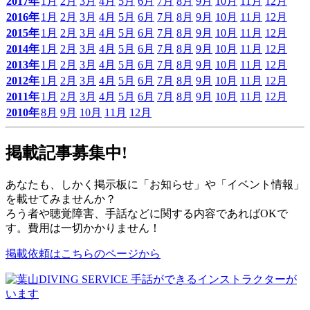
2017年
1月
2月
3月
4月
5月
6月
7月
8月
9月
10月
11月
12月
2016年
1月
2月
3月
4月
5月
6月
7月
8月
9月
10月
11月
12月
2015年
1月
2月
3月
4月
5月
6月
7月
8月
9月
10月
11月
12月
2014年
1月
2月
3月
4月
5月
6月
7月
8月
9月
10月
11月
12月
2013年
1月
2月
3月
4月
5月
6月
7月
8月
9月
10月
11月
12月
2012年
1月
2月
3月
4月
5月
6月
7月
8月
9月
10月
11月
12月
2011年
1月
2月
3月
4月
5月
6月
7月
8月
9月
10月
11月
12月
2010年
8月
9月
10月
11月
12月
掲載記事募集中!
あなたも、しかく掲示板に「お知らせ」や「イベント情報」
を載せてみませんか？
ろう者や聴覚障害、手話などに関する内容であればOKで
す。費用は一切かかりません！
掲載依頼はこちらのページから