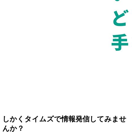
しかくタイムズで情報発信してみませ
んか？