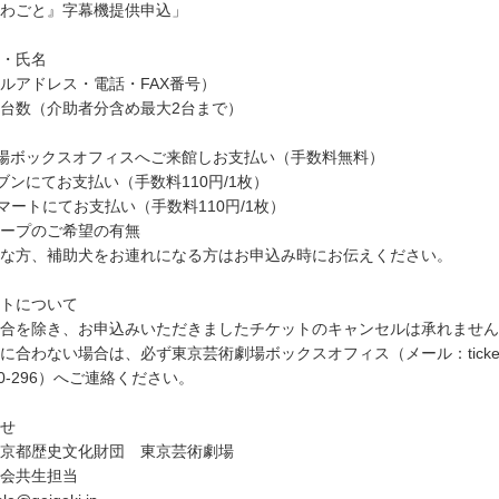
わごと』字幕機提供申込」
・氏名
ルアドレス・電話・FAX番号）
台数（介助者分含め最大2台まで）
場ボックスオフィスへご来館しお支払い（手数料無料）
ブンにてお支払い（手数料110円/1枚）
マートにてお支払い（手数料110円/1枚）
ープのご希望の有無
な方、補助犬をお連れになる方はお申込み時にお伝えください。
トについて
合を除き、お申込みいただきましたチケットのキャンセルは承れません
合わない場合は、必ず東京芸術劇場ボックスオフィス（メール：ticket@ge
10-296）へご連絡ください。
せ
東京都歴史文化財団 東京芸術劇場
会共生担当