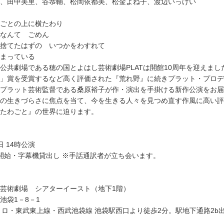
、田中美里、谷恭輔、松岡依都美、松金よね子、渡辺いっけい
ごとの上に横たわり
なんて ごめん
捨てたはずの いつかをわすれて
まっている
公共劇場である穂の国とよはし芸術劇場PLATは開館10周年を迎えまし
」賞を受賞するなど高く評価された『荒れ野』に続きプラット・プロデ
プラット芸術監督である桑原裕子が作・演出を手掛ける新作公演をお届
の生きづらさに焦点を当て、今を生きる人々を見つめ直す作風に高い評
たわごと』の世界に迫ります。
日 14時公演
受付開始・字幕機貸出し ※手話通訳者が立ち会います。
芸術劇場 シアターイースト（地下1階）
池袋1－8－1
トロ・東武東上線・西武池袋線 池袋駅西口より徒歩2分。駅地下通路2b