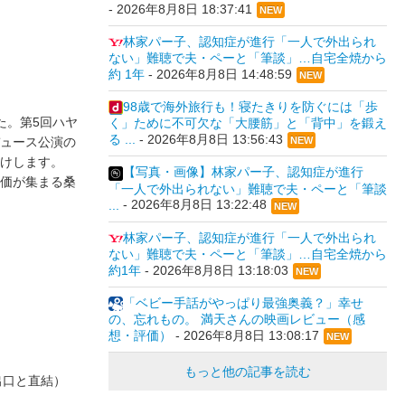
-
2026年8月8日 18:37:41
NEW
林家パー子、認知症が進行「一人で外出られ
ない」難聴で夫・ペーと「筆談」…自宅全焼から
約 1年
-
2026年8月8日 14:48:59
NEW
98歳で海外旅行も！寝たきりを防ぐには「歩
た。第5回ハヤ
く」ために不可欠な「大腰筋」と「背中」を鍛え
る ...
-
2026年8月8日 13:56:43
ュース公演の
NEW
けします。
【写真・画像】林家パー子、認知症が進行
価が集まる桑
「一人で外出られない」難聴で夫・ペーと「筆談
...
-
2026年8月8日 13:22:48
NEW
林家パー子、認知症が進行「一人で外出られ
ない」難聴で夫・ペーと「筆談」…自宅全焼から
約1年
-
2026年8月8日 13:18:03
NEW
「ベビー手話がやっぱり最強奥義？」幸せ
の、忘れもの。 満天さんの映画レビュー（感
想・評価）
-
2026年8月8日 13:08:17
NEW
もっと他の記事を読む
出口と直結）