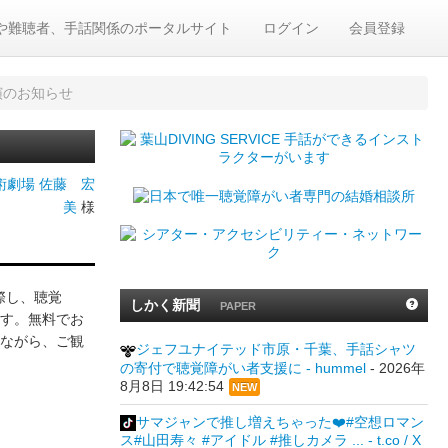
や難聴者、手話関係のポータルサイト
ログイン
会員登録
演のお知らせ
劇場 佐藤 宏
美
様
際し、聴覚
しかく新聞
PAPER
す。無料でお
ながら、ご観
ジェフユナイテッド市原・千葉、手話シャツ
の寄付で聴覚障がい者支援に - hummel
-
2026年
8月8日 19:42:54
NEW
サマジャンで推し増えちゃった❤️#空想ロマン
ス#山田寿々 #アイドル #推しカメラ ... - t.co / X