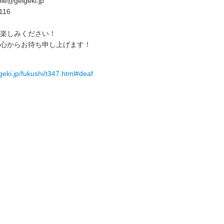
e@geigeki.jp
116
楽しみください！
心からお待ち申し上げます！
geki.jp/fukushi/t347.html#deaf