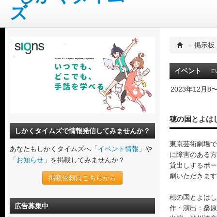
»
掲示板
イベント
E
2023年12月8
穂の国とよは
しかくタイムズで情報発信してみませんか？
東京芸術劇場で
あなたもしかくタイムズへ「
イベント情報
」や
に障害のある方
「
お知らせ
」を掲載してみませんか？
貸出しするポー
劇いただきます
掲載依頼はこちらから
穂の国とよはし
広告募集中
作・演出：桑原