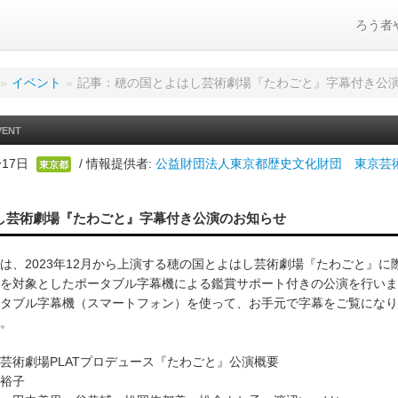
ろう者
»
イベント
»
記事：穂の国とよはし芸術劇場『たわごと』字幕付き公
VENT
〜17日
/ 情報提供者:
公益財団法人東京都歴史文化財団 東京芸術
東京都
し芸術劇場『たわごと』字幕付き公演のお知らせ
は、2023年12月から上演する穂の国とよはし芸術劇場『たわごと』に
を対象としたポータブル字幕機による鑑賞サポート付きの公演を行いま
タブル字幕機（スマートフォン）を使って、お手元で字幕をご覧になり
。
芸術劇場PLATプロデュース『たわごと』公演概要
裕子