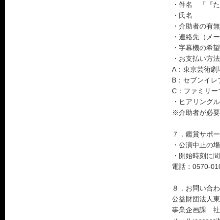
・件名 「『た
・氏名
・介助者の有無
・連絡先（メー
・字幕機の希望
・お支払い方法
A：東京芸術劇
B：セブンイレ
C：ファミリー
・ヒアリングル
※介助者が必要
７．鑑賞サポー
・公演中止の場
・開始時刻に間に
電話：0570-0
８．お問い合わ
公益財団法人
事業企画課 社