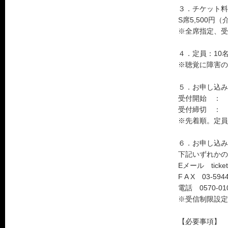
３．チケット料
S席5,500円
※全席指定、受
４．定員：10
※聴覚に障害の
５．お申し込み
受付開始 ： 2
受付締切 ： 2
※先着順。定員
６．お申し込み
下記いずれかの
Eメール ticket@
F A X 03-594
電話 0570-
※受信制限設定
【必要事項】