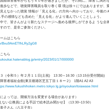
国際障害者年からもう４０年が過ぎましたが、その間に、障害 に関わ
進歩などで、聴覚障害職員を取り巻く環 境は徐々にではありますが、
見えなかった聴覚 情報が「見える化」の方向へ向かっており、今後の
し手の感情なども含めた「見える化」がより進んでいくことしょう。
中で、皆さんがより新たなステージへ進める後押しができるよ うな企
すので、是非ご参加ください。
ームはこちら
.gle/Bvu9AmETfhLRy2gG8
こちら
houkoukai.hatenablog.jp/entry/2023/01/17/000000
（令和５）年２月１１日(土祝) 13:30～16:30（13:15分受付開始)
害者福祉会館(東京都港区芝五丁目１８ー２) 1階A1 A2 A3
tps://www.fukushihoken.metro.tokyo.lg.jp/syoukan/toiawase.html
によっては、開催方法を変更する場合があります）
ない公務員による手話で絵本読み聞かせ】（13:30~13:50）
子さん（八王子市）