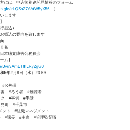
方には、申込後別途託児情報のフォーム
rms.gle/irLQSsZ7AAtW5yX56
）
いします
】
行振込）
お振込の案内を致します
面
０名
日本聴覚障害公務員会
ーム】
.gle/Bvu9AmETfhLRy2gG8
5年2月8日（水）23:59
 #公務員
障害 #ろう者 #難聴者
ーク #事例 #手話
阿見町 #千葉市
メント #組織マネジメント
長 #課長 #主査 #管理監督職