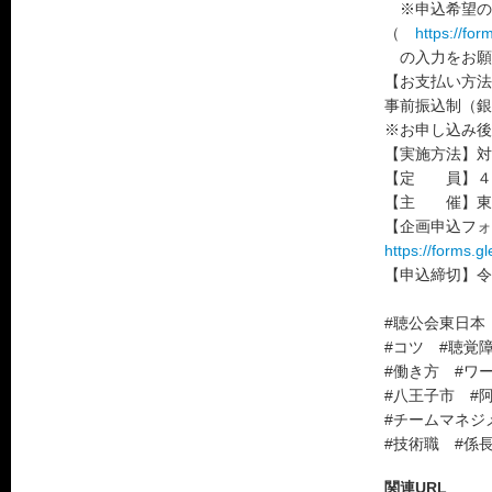
※申込希望の
（
https://fo
の入力をお願
【お支払い方法
事前振込制（銀
※お申し込み後
【実施方法】対
【定 員】４
【主 催】東
【企画申込フォ
https://forms
【申込締切】令和
#聴公会東日本
#コツ #聴覚
#働き方 #ワ
#八王子市 #
#チームマネジ
#技術職 #係
関連URL