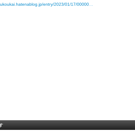
houkoukai.hatenablog.jp/entry/2023/01/17/00000…
す