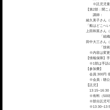
※託児児童と
【第2部：聞こえ
講師：
綾久美子さん（
「船はどこへい
上田和英さん（
「組織マネジ
田中大三さん（
「技術職の
※内容は変更
【情報保障】手
※1部は手話
【参加費】
会員:300円 非
※会員：聴公会
【託児】
13:15~16:30
※有料（500
※部分託児可
※13:30~1