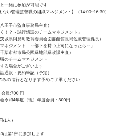
一緒に参加が可能です
ない管理監督職の組織マネジメント】（14:00~16:30）
八王子市監査事務局主査）
く！？～試行錯誤のチームマネジメント」
茨城県阿見町教育委員会図書館館長補佐兼管理係長）
メント ～部下を持つ上司になったら～」
千葉市都市局公園緑地部緑政課主査）
チームマネジメント」
する場合がございます
話通訳・要約筆記（予定）
のみの進行となります予めご了承ください
会員:700 円
令和4年度（現）年度会員：300円
円/1人）
3:50は第1部に参加します