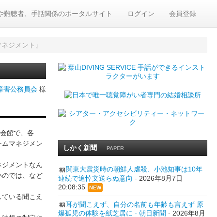
や難聴者、手話関係のポータルサイト
ログイン
会員登録
マネジメント』
障害公務員会
様
祉会館で、各
ームマネジメン
しかく新聞
PAPER
ネジメントなん
関東大震災時の朝鮮人虐殺、小池知事は10年
いのでは、など
連続で追悼文送らぬ意向
-
2026年8月7日
20:08:35
NEW
している聞こえ
耳が聞こえず、自分の名前も年齢も言えず 原
爆孤児の体験を紙芝居に - 朝日新聞
-
2026年8月