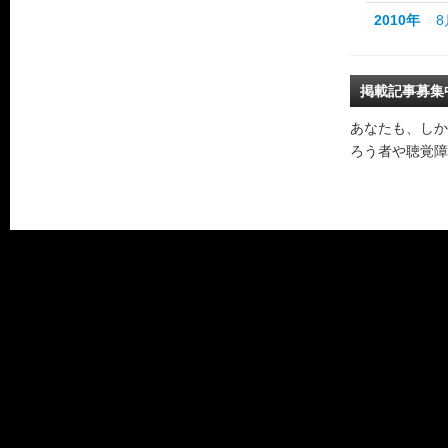
2010年
8
掲載記事募集
あなたも、しか
ろう者や聴覚障