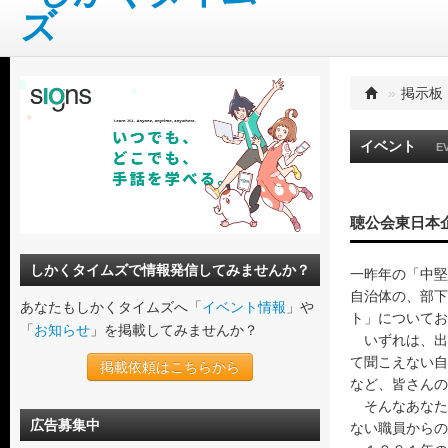
»
掲示板
イベント
E
聴公会東日本
しかくタイムズで情報発信してみませんか？
一昨年の「中堅
自治体の、部下
あなたもしかくタイムズへ「
イベント情報
」や
ト」についてお
「
お知らせ
」を掲載してみませんか？
いずれは、出
て聞こえない自
掲載依頼はこちらから
など、皆さんの
そんなあなた
広告募集中
ない職員からの