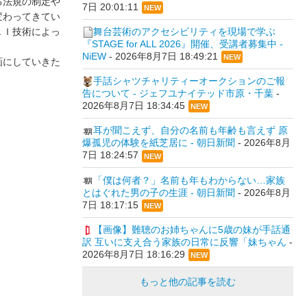
る法規の制定や
7日 20:01:11
NEW
変わってきてい
舞台芸術のアクセシビリティを現場で学ぶ
ＡＩ技術によっ
『STAGE for ALL 2026』開催、受講者募集中 -
NiEW
-
2026年8月7日 18:49:21
NEW
画にしていきた
手話シャツチャリティーオークションのご報
告について - ジェフユナイテッド市原・千葉
-
2026年8月7日 18:34:45
NEW
耳が聞こえず、自分の名前も年齢も言えず 原
爆孤児の体験を紙芝居に - 朝日新聞
-
2026年8月
7日 18:24:57
NEW
「僕は何者？」名前も年もわからない…家族
とはぐれた男の子の生涯 - 朝日新聞
-
2026年8月
7日 18:17:15
NEW
【画像】難聴のお姉ちゃんに5歳の妹が手話通
訳 互いに支え合う家族の日常に反響「妹ちゃん
-
2026年8月7日 18:16:29
NEW
もっと他の記事を読む