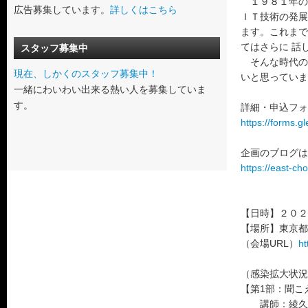
１９８１年の
広告募集しています。
詳しくはこちら
ＩＴ技術の発展
ます。これまで
てはさらに 話
スタッフ募集中
そんな時代の
現在、しかくのスタッフ募集中！
いと思っていま
一緒にわいわい出来る熱い人を募集していま
す。
詳細・申込フォ
https://forms
企画のブログは
https://east-c
【日時】２０２３
【場所】東京都障
（会場URL）
ht
（感染拡大状況
【第1部：聞こえ
講師：綾久美