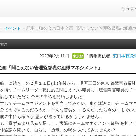
ろう者
»
イベント
»
記事：聴公会東日本企画『聞こえない管理監督職の組織
VENT
2023年2月11日
/ 情報提供者:
東日本聴覚
東京都
企画『聞こえない管理監督職の組織マネジメント』
編」に続き、の２月１１日(土)午後から、港区三田の東京 都障害者福
を持つチームリーダー職にある聞こえ ない職員に「聴覚障害職員のチ
話していただく 企画の申込を開始しました！
世してチームマネジメントを担当してみたい、または逆に、チ ームマ
分でもできるのだろうか…そんな苦労を するんだったら今のままでい
胸の中にも様々な 思いが巡っているかもしれません。
も「案ずるより見るが易し」。実際にチームマネジメント業務 を担当
体験談を聞いて、自らに「勇気」の喝を 入れてみませんか？