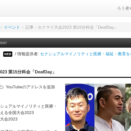
ろう者
»
イベント
»
記事：セクマイ大会2023 第15分科会「DeafDay」
VENT
日
/ 情報提供者:
セクシュアルマイノリティと医療・福祉・教育を
WEB
23 第15分科会「DeafDay」
6 追記）YouTubeのアドレスを追加
シュアルマイノリティと医療・
える全国大会2023
会2023