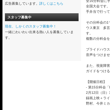
全16分科会に
広告募集しています。
詳しくはこちら
全国大会です。
手弁当で行って
スタッフ募集中
その分科会の1つ
現在、しかくのスタッフ募集中！
ウス東京 多言
一緒にわいわい出来る熱い人を募集していま
す。
す。
複数の分科会を
プライドハウス
音声をつけませ
また、視覚障害
ガイドをつける
【開催日程】
- 第15分科会「D
2月12日（日）10
録画上映＋ライ
野村、今井ミカ