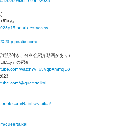
ikai2020.wixsite.com/2023
]
afDay」
i2023p15.peatix.com/view
i2023fp.peatix.com/
]（手話通訳付き、分科会紹介動画があり）
eafDay」の紹介
outube.com/watch?v=69VqbAmmqD8
023
utube.com/@queertaikai
cebook.com/Rainbowtaikai/
com/queertaikai