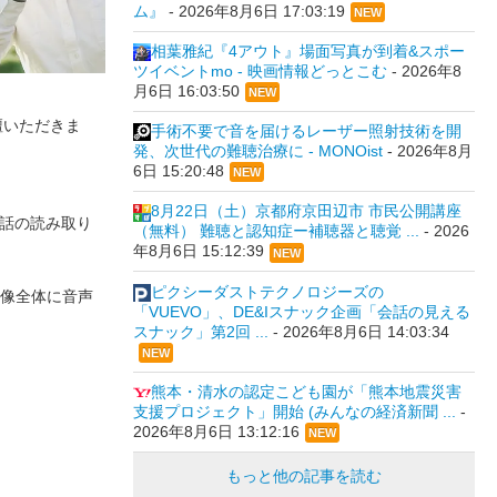
ム』
-
2026年8月6日 17:03:19
NEW
相葉雅紀『4アウト』場面写真が到着&スポー
ツイベントmo - 映画情報どっとこむ
-
2026年8
月6日 16:03:50
NEW
壇いただきま
手術不要で音を届けるレーザー照射技術を開
発、次世代の難聴治療に - MONOist
-
2026年8月
6日 15:20:48
NEW
8月22日（土）京都府京田辺市 市民公開講座
手話の読み取り
（無料） 難聴と認知症ー補聴器と聴覚 ...
-
2026
年8月6日 15:12:39
NEW
ピクシーダストテクノロジーズの
像全体に音声
「VUEVO」、DE&Iスナック企画「会話の見える
スナック」第2回 ...
-
2026年8月6日 14:03:34
NEW
熊本・清水の認定こども園が「熊本地震災害
支援プロジェクト」開始 (みんなの経済新聞 ...
-
2026年8月6日 13:12:16
NEW
もっと他の記事を読む