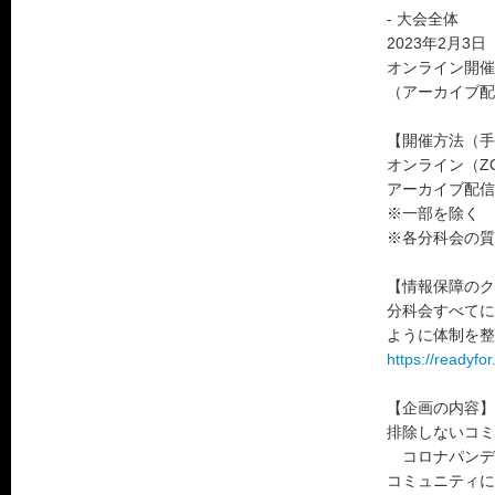
- 大会全体
2023年2月3
オンライン開催
（アーカイブ配信
【開催方法（手
オンライン（ZO
アーカイブ配信（
※一部を除く
※各分科会の質
【情報保障のク
分科会すべてに
ように体制を整
https://readyfo
【企画の内容】
排除しないコミ
コロナパンデミ
コミュニティに