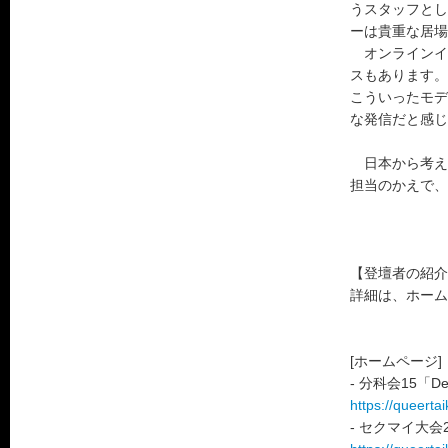
うスタッフとし
ーは貴重な居場
オンラインイ
スもあります。
こういったモデ
な発信だと感じ
日本から考える
担当のかえで、
【登壇者の紹介
詳細は、ホーム
[ホームページ]
- 分科会15「D
https://queerta
- セクマイ大会2