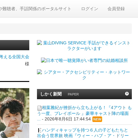
や難聴者、手話関係のポータルサイト
ログイン
会員登録
考える全国大会
様
しかく新聞
PAPER
相葉雅紀が挫折から立ち上がる！『4アウト も
う一度、プレイボール 』豪華キャスト陣の場面
...
-
2026年8月6日 17:44:54
NEW
ハンディキャップを持つ６人の子どもたちと
出会う世界旅 映画『ウィー・ハブ・ア・ドリー