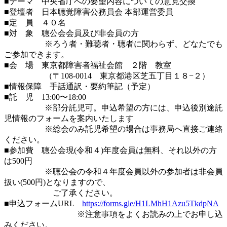
■テーマ 中央省庁への要望内容についての意見交換
■登壇者 日本聴覚障害公務員会 本部運営委員
■定 員 ４０名
■対 象 聴公会会員及び非会員の方
※ろう者・難聴者・聴者に関わらず、どなたでも
ご参加できます。
■会 場 東京都障害者福祉会館 ２階 教室
（〒108-0014 東京都港区芝五丁目１８−２）
■情報保障 手話通訳・要約筆記（予定）
■託 児 13:00〜18:00
※部分託児可。申込希望の方には、申込後別途託
児情報のフォームを案内いたします
※総会のみ託児希望の場合は事務局へ直接ご連絡
ください。
■参加費 聴公会現(令和４)年度会員は無料、それ以外の方
は500円
※聴公会の令和４年度会員以外の参加者は非会員
扱い(500円)となりますので、
ご了承ください。
■申込フォームURL
https://forms.gle/H1LMhH1Azu5TkdpNA
※注意事項をよくお読みの上でお申し込
みください。