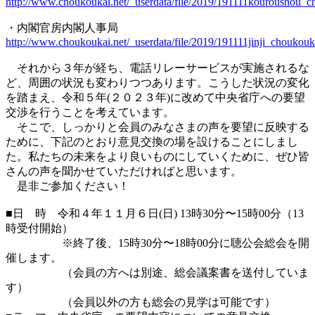
http://www.choukoukai.net/_userdata/file/2019/191111kouroushou_
・内閣官房内閣人事局
http://www.choukoukai.net/_userdata/file/2019/191111jinji_choukou
それから３年が経ち、電話リレーサービスが実施されるな
ど、周囲の状況も変わりつつあります。こうした状況の変化
を踏まえ、令和５年(２０２３年)に改めて中央省庁への要望
交渉を行うことを考えています。
そこで、しっかりと会員のみなさまの声を要望に反映する
ために、下記のとおり意見交換の場を設けることにしまし
た。私たちの未来をより良いものにしていくために、ぜひ皆
さんの声を聞かせていただければと思います。
是非ご参加ください！
■日 時 令和４年１１月６日(日) 13時30分〜15時00分（13
時受付開始）
※終了後、15時30分〜18時00分に聴公会総会を開
催します。
（会員の方へは別途、総会議案書を送付していま
す）
（会員以外の方も総会の見学は可能です）