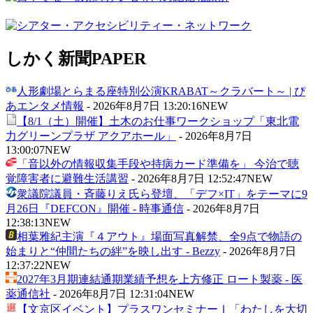
しかく新聞
PAPER
人形劇場とらまる座特別公演KRABAT～クラバート～ | ぴ
あエンタメ情報
-
2026年8月7日 13:20:16
NEW
【8/1（土）開催】土木のお仕事ワークショップ「東北電
力グリーンプラザ アクアホール」
-
2026年8月7日
13:00:07
NEW
「音以外の情報収集手段や持病カード準備を」 今治で聴
覚障害者に避難生活講習
-
2026年8月7日 12:52:47
NEW
衆議院議員・斉藤りえ氏ら登壇、「デフ×IT」をテーマに9
月26日『DEFCON』開催 - 時事通信
-
2026年8月7日
12:38:13
NEW
相葉雅紀主演『４アウト』場面写真解禁、全9点で物語の
始まりと“仲間たちの絆”を映し出す - Bezzy
-
2026年8月7日
12:37:22
NEW
2027年3月期連結通期業績予想を上方修正 ロート製薬 - 医
薬通信社
-
2026年8月7日 12:31:04
NEW
【文京区イベント】プラスワンセミナーⅠ「わたしを大切