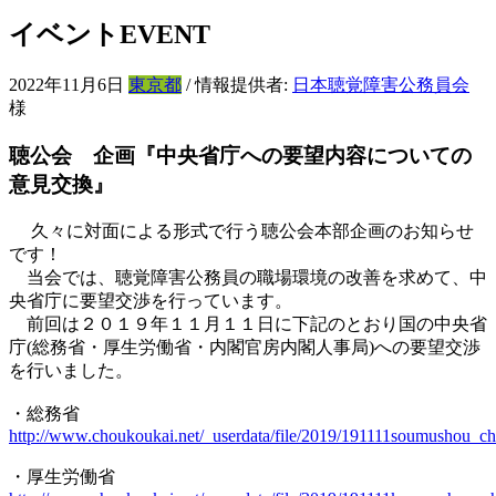
イベント
EVENT
2022年11月6日
東京都
/ 情報提供者:
日本聴覚障害公務員会
様
聴公会 企画『中央省庁への要望内容についての
意見交換』
久々に対面による形式で行う聴公会本部企画のお知らせ
です！
当会では、聴覚障害公務員の職場環境の改善を求めて、中
央省庁に要望交渉を行っています。
前回は２０１９年１１月１１日に下記のとおり国の中央省
庁(総務省・厚生労働省・内閣官房内閣人事局)への要望交渉
を行いました。
・総務省
http://www.choukoukai.net/_userdata/file/2019/191111soumushou_c
・厚生労働省