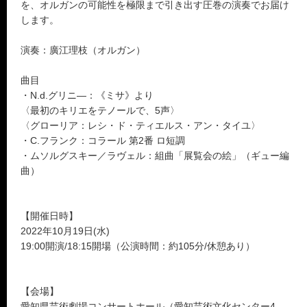
を、オルガンの可能性を極限まで引き出す圧巻の演奏でお届け
します。
演奏：廣江理枝（オルガン）
曲目
・N.d.グリニ―：《ミサ》より
〈最初のキリエをテノールで、5声〉
〈グローリア：レシ・ド・ティエルス・アン・タイユ〉
・C.フランク：コラール 第2番 ロ短調
・ムソルグスキー／ラヴェル：組曲「展覧会の絵」（ギュー編
曲）
【開催日時】
2022年10月19日(水)
19:00開演/18:15開場（公演時間：約105分/休憩あり）
【会場】
愛知県芸術劇場コンサートホール（愛知芸術文化センター4