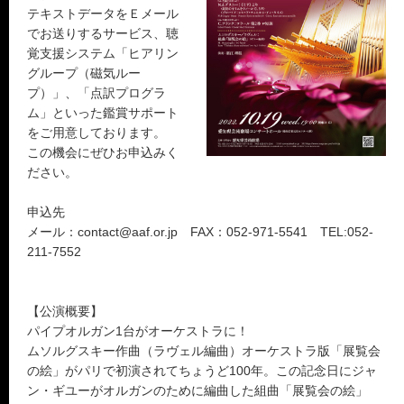
テキストデータをＥメール
でお送りするサービス、聴
覚支援システム「ヒアリン
グループ（磁気ルー
プ）」、「点訳プログラ
ム」といった鑑賞サポート
をご用意しております。
この機会にぜひお申込みく
ださい。
申込先
メール：contact@aaf.or.jp FAX：052-971-5541 TEL:052-
211-7552
【公演概要】
パイプオルガン1台がオーケストラに！
ムソルグスキー作曲（ラヴェル編曲）オーケストラ版「展覧会
の絵」がパリで初演されてちょうど100年。この記念日にジャ
ン・ギユーがオルガンのために編曲した組曲「展覧会の絵」