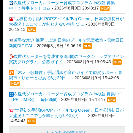
次世代グローカルリーダー育成プログラム in杉並 募集
中！：時事ドットコム
-
2026年8月9日 20:48:17
NEW
“世界初の手話K-POPアイドル”Big Ocean、日本公演初日が
大盛況！ここでしか味わえない特別な ...
-
2026年8月9日
20:19:13
NEW
苦手な水泳 練習し上達 日南のプールで児童教室 - 宮崎日日
新聞DIGITAL
-
2026年8月9日 19:06:19
NEW
次世代リーダーを育成する3日間のワークショップデザイン
実践プログラム - 公募ガイド
-
2026年8月9日 19:05:43
NEW
「木ノ下歌舞伎」手話通訳や音声ガイドで鑑賞サポート 新
潟市・りゅーとぴあで8月29日 ...
-
2026年8月9日 15:42:08
NEW
次世代グローカルリーダー育成プログラム in杉並 募集中！
（PR TIMES） - 毎日新聞
-
2026年8月9日 15:18:17
NEW
“世界初の手話K-POPアイドル”Big Ocean、日本公演初日が
大盛況！ここでしか味わえない特別な ...
-
2026年8月9日
14:54:43
NEW
もっと他の記事を読む