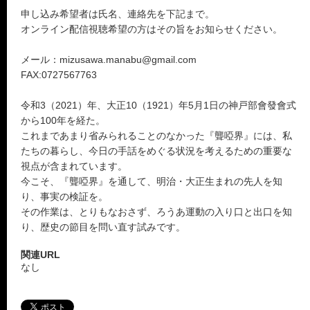
申し込み希望者は氏名、連絡先を下記まで。
オンライン配信視聴希望の方はその旨をお知らせください。
メール：mizusawa.manabu@gmail.com
FAX:0727567763
令和3（2021）年、大正10（1921）年5月1日の神戸部會發會式
から100年を経た。
これまであまり省みられることのなかった『聾啞界』には、私
たちの暮らし、今日の手話をめぐる状況を考えるための重要な
視点が含まれています。
今こそ、『聾啞界』を通して、明治・大正生まれの先人を知
り、事実の検証を。
その作業は、とりもなおさず、ろうあ運動の入り口と出口を知
り、歴史の節目を問い直す試みです。
関連URL
なし