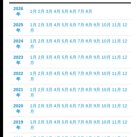
2026
1月
2月
3月
4月
5月
6月
7月
8月
年
2025
1月
2月
3月
4月
5月
6月
7月
8月
9月
10月
11月
12
年
月
2024
1月
2月
3月
4月
5月
6月
7月
8月
9月
10月
11月
12
年
月
2023
1月
2月
3月
4月
5月
6月
7月
8月
9月
10月
11月
12
年
月
2022
1月
2月
3月
4月
5月
6月
7月
8月
9月
10月
11月
12
年
月
2021
1月
2月
3月
4月
5月
6月
7月
8月
9月
10月
11月
12
年
月
2020
1月
2月
3月
4月
5月
6月
7月
8月
9月
10月
11月
12
年
月
2019
1月
2月
3月
4月
5月
6月
7月
8月
9月
10月
11月
12
年
月