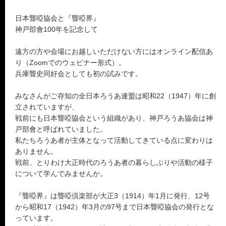
日本聾啞協会と『聾啞界』
神戸部會100年を記念して
遠方の方や会場にお越しいただけない方にはオンライン配信あ
り（Zoomでのウェビナー形式）。
兵庫聾史同好会としても初の試みです。
みなさんがご存知の全日本ろうあ連盟は昭和22（1947）年に創
立されていますが、
戦前にも日本聾啞協会という組織があり、神戸ろうあ協会は神
戸部會と呼ばれていました。
私たちろうあ者が主体となって活動してきている点に変わりは
ありません。
戦前、とりわけ大正時代のろうあ者の暮らしぶりや活動の様子
について学んでみませんか。
『聾啞界』は聾啞倶楽部が大正3（1914）年1月に発行、12号
から昭和17（1942）年3月の97号まで日本聾啞協会の発行とな
っています。