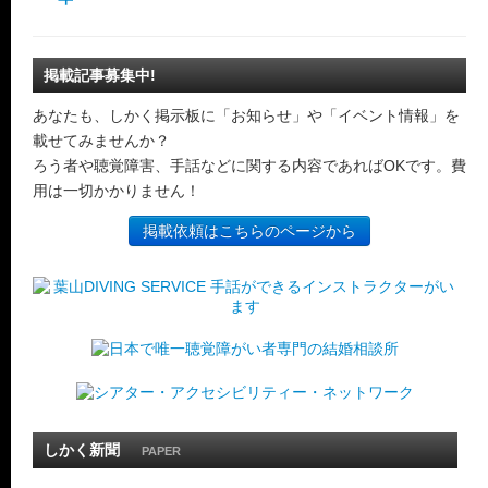
掲載記事募集中!
あなたも、しかく掲示板に「お知らせ」や「イベント情報」を
載せてみませんか？
ろう者や聴覚障害、手話などに関する内容であればOKです。費
用は一切かかりません！
掲載依頼はこちらのページから
しかく新聞
PAPER