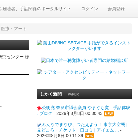
や難聴者、手話関係のポータルサイト
ログイン
会員登録
・医療・アート
研究センター 様
しかく新聞
PAPER
。
公明党 奈良市議会議員 やまぐち寛 - 手話体験
: ブログ
-
2026年8月8日 00:30:43
NEW
みんなでまなび、つたえよう！ 東京大空襲 |
見どころ・チケット・口コミ | アイエム ...
-
2026年8月8日 00:11:39
NEW