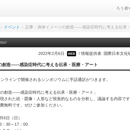
ろう者
»
イベント
»
記事：身体イメージの創造――感染症時代に考える伝承
VENT
2022年2月6日
/ 情報提供者: 国際日本文化
WEB
の創造――感染症時代に考える伝承・医療・アート
オンラインで開催されるシンポジウムに手話通訳がつきます。
の創造――感染症時代に考える伝承・医療・アート」
現された絵・図像・人形など視覚的なものを分析し、議論する内容です
費無料です。ぜひご参加ください。
2月6日（日）
：30～17：00