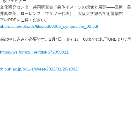
によるウェビナー
文化研究センター共同研究会「身体イメージの想像と展開――医療・美
井眞奈美、ローレンス・マルソー代表）、大阪大学総合学術博物館
下のPDFをご覧ください。
chibun.ac.jp/uploads/files/pdf/0206_symposium_02.pdf
前の申し込みが必要です。2月4日（金）17：00までに以下URLよりご
https://ws.formzu.net/dist/S72950811/
nichibun.ac.jp/pc1/ja/sheet/2022/01/20/s002/