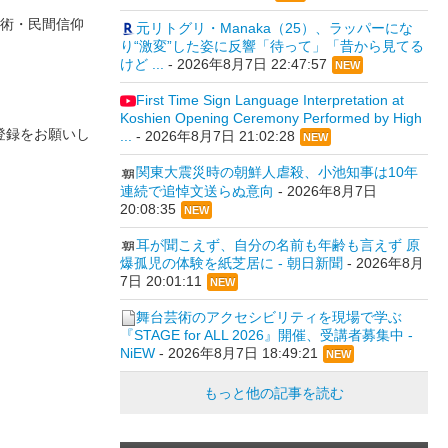
術・民間信仰
元リトグリ・Manaka（25）、ラッパーにな
り“激変”した姿に反響「待って」「昔から見てる
けど ...
-
2026年8月7日 22:47:57
NEW
First Time Sign Language Interpretation at
Koshien Opening Ceremony Performed by High
登録をお願いし
...
-
2026年8月7日 21:02:28
NEW
関東大震災時の朝鮮人虐殺、小池知事は10年
連続で追悼文送らぬ意向
-
2026年8月7日
20:08:35
NEW
耳が聞こえず、自分の名前も年齢も言えず 原
爆孤児の体験を紙芝居に - 朝日新聞
-
2026年8月
7日 20:01:11
NEW
舞台芸術のアクセシビリティを現場で学ぶ
『STAGE for ALL 2026』開催、受講者募集中 -
NiEW
-
2026年8月7日 18:49:21
NEW
もっと他の記事を読む