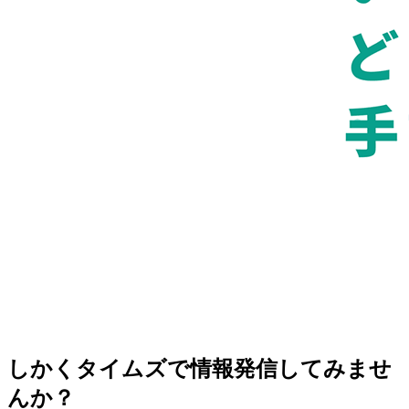
しかくタイムズで情報発信してみませ
んか？