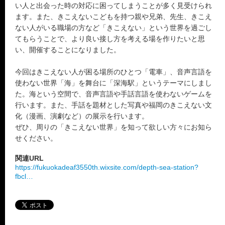
い人と出会った時の対応に困ってしまうことが多く見受けられ
ます。また、きこえないこどもを持つ親や兄弟、先生、きこえ
ない人がいる職場の方など「きこえない」という世界を過ごし
てもらうことで、より良い接し方を考える場を作りたいと思
い、開催することになりました。
今回はきこえない人が困る場所のひとつ「電車」、音声言語を
使わない世界「海」を舞台に「深海駅」というテーマにしまし
た。海という空間で、音声言語や手話言語を使わないゲームを
行います。また、手話を題材とした写真や福岡のきこえない文
化（漫画、演劇など）の展示を行います。
ぜひ、周りの「きこえない世界」を知って欲しい方々にお知ら
せください。
関連URL
https://fukuokadeaf3550th.wixsite.com/depth-sea-station?
fbcl…