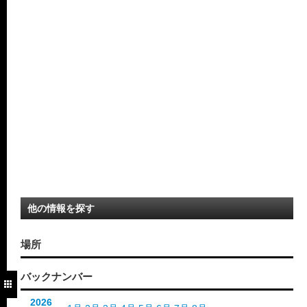
他の情報を探す
場所
バックナンバー
2026