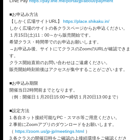
LINE Pay
https://pay.line.me/portal/jp/about/payment
■お申込み方法
【しかく広場サイトURL】
https://place.shikaku.in/
しかく広場のサイトの各クラスページからお申込ください。
１月15日(土)11：00～から販売開始です。
希望クラス・時間帯でのお申込お願いします。
→お申込み後、サイトにてクラスのZoomのURLが確認できま
す。
クラス開始直前のお問い合わせはご遠慮ください。
販売開始時刻前後はアクセスが集中することがございます。
■お申込み期限
開催当日2時間前までとなります。
（例：開催日１月20日15:00〜締切１月20日13:00まで）
■設定方法
1.各自ネット接続可能なPC・スマホ等ご用意ください。
2.事前にZoomアプリのダウンロードをお願いします。
（
https://zoom.us/jp-jp/meetings.html
）
3.各クラスの開催日時をご確認の上接続環境をご確認くださ