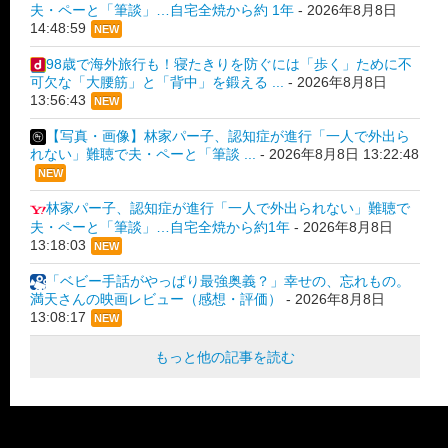
夫・ペーと「筆談」…自宅全焼から約 1年
-
2026年8月8日
14:48:59
NEW
98歳で海外旅行も！寝たきりを防ぐには「歩く」ために不
可欠な「大腰筋」と「背中」を鍛える ...
-
2026年8月8日
13:56:43
NEW
【写真・画像】林家パー子、認知症が進行「一人で外出ら
れない」難聴で夫・ペーと「筆談 ...
-
2026年8月8日 13:22:48
NEW
林家パー子、認知症が進行「一人で外出られない」難聴で
夫・ペーと「筆談」…自宅全焼から約1年
-
2026年8月8日
13:18:03
NEW
「ベビー手話がやっぱり最強奥義？」幸せの、忘れもの。
満天さんの映画レビュー（感想・評価）
-
2026年8月8日
13:08:17
NEW
もっと他の記事を読む