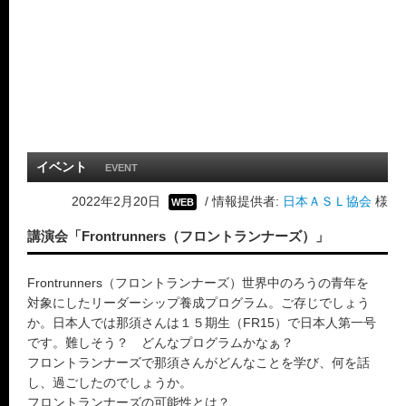
イベント
EVENT
2022年2月20日
/ 情報提供者:
日本ＡＳＬ協会
様
WEB
講演会「Frontrunners（フロントランナーズ）」
Frontrunners（フロントランナーズ）世界中のろうの青年を
対象にしたリーダーシップ養成プログラム。ご存じでしょう
か。日本人では那須さんは１５期生（FR15）で日本人第一号
です。難しそう？ どんなプログラムかなぁ？
フロントランナーズで那須さんがどんなことを学び、何を話
し、過ごしたのでしょうか。
フロントランナーズの可能性とは？