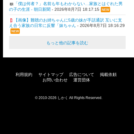
「僕は何者？」名前も年もわからない…家族とはぐれた男
の子の生涯 - 朝日新聞
-
2026年8月7日 18:17:15
NEW
【画像】難聴のお姉ちゃんに5歳の妹が手話通訳 互いに支
え合う家族の日常に反響「妹ちゃん
-
2026年8月7日 18:16:29
NEW
もっと他の記事を読む
利用規約
サイトマップ
広告について
掲載依頼
お問い合わせ
運営団体
© 2010-2026 しかく All Rights Reserved.