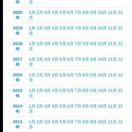
年
月
2020
1月
2月
3月
4月
5月
6月
7月
8月
9月
10月
11月
12
年
月
2019
1月
2月
3月
4月
5月
6月
7月
8月
9月
10月
11月
12
年
月
2018
1月
2月
3月
4月
5月
6月
7月
8月
9月
10月
11月
12
年
月
2017
1月
2月
3月
4月
5月
6月
7月
8月
9月
10月
11月
12
年
月
2016
1月
2月
3月
4月
5月
6月
7月
8月
9月
10月
11月
12
年
月
2015
1月
2月
3月
4月
5月
6月
7月
8月
9月
10月
11月
12
年
月
2014
1月
2月
3月
4月
5月
6月
7月
8月
9月
10月
11月
12
年
月
2013
1月
2月
3月
4月
5月
6月
7月
8月
9月
10月
11月
12
年
月