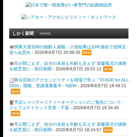
しかく新聞
PAPER
関東大震災時の朝鮮人虐殺、小池知事は10年連続で追悼文
送らぬ意向
-
2026年8月7日 20:08:35
NEW
耳が聞こえず、自分の名前も年齢も言えず 原爆孤児の体験
を紙芝居に - 朝日新聞
-
2026年8月7日 20:01:11
NEW
舞台芸術のアクセシビリティを現場で学ぶ『STAGE for ALL
2026』開催、受講者募集中 - NiEW
-
2026年8月7日 18:49:21
NEW
手話シャツチャリティーオークションのご報告について -
ジェフユナイテッド市原・千葉
-
2026年8月7日 18:34:45
NEW
耳が聞こえず、自分の名前も年齢も言えず 原爆孤児の体験
を紙芝居に - 朝日新聞
-
2026年8月7日 18:24:57
NEW