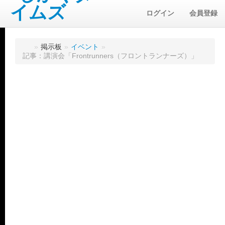
ログイン
会員登録
»
掲示板
»
イベント
»
記事：講演会「Frontrunners（フロントランナーズ）」