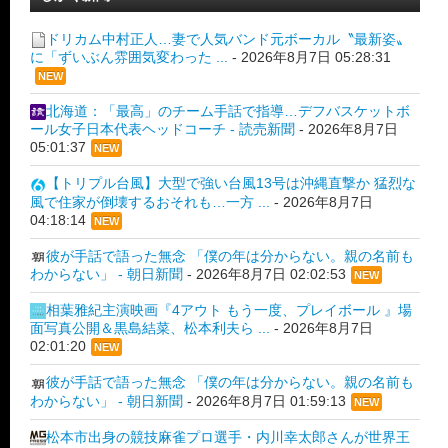
ドリカム中村正人…妻で人気バンド元ボーカル〝最新姿〟
に「ずいぶん雰囲気変わった ...
-
2026年8月7日 05:28:31
NEW
北海道：「最高」のチーム手話で指導…デフバスケットボ
ール女子日本代表ヘッドコーチ - 読売新聞
-
2026年8月7日
05:01:37
NEW
【トリプル台風】大型で強い台風13号は沖縄直撃か 猛烈な
風で住家が倒壊するおそれも…一方 ...
-
2026年8月7日
04:18:14
NEW
彼が手話で語った無念 「僕の年は分からない。親の名前も
わからない」 - 朝日新聞
-
2026年8月7日 02:02:53
NEW
相葉雅紀主演映画『4アウト もう一度、プレイボール 』場
面写真公開＆黒島結菜、松本利夫ら ...
-
2026年8月7日
02:01:20
NEW
彼が手話で語った無念 「僕の年は分からない。親の名前も
わからない」 - 朝日新聞
-
2026年8月7日 01:59:13
NEW
松本市出身の競技麻雀プロ選手・内川幸太郎さんが世界王