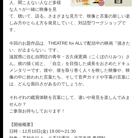
人、聞こえない人など多様
な人々が一緒に映像を見
て、聴いて、語る。さまざまな見方で、映像と言葉の新しい楽
しみ方やとらえ方を発見していく、対話型ワークショップで
す。
今回のお題作品は、THEATRE for ALLで配信中の映画『描きた
い、が止まらない』です。
滋賀県に住む自閉症の青年・古久保憲満（こくぼのりみつ）さ
ん。彼の描く絵と、「自立」を目指した成長をおさめたドキュ
メンタリーです。彼や、彼を取り巻く人々を映した映像や、映
像の中に拾われた言葉たち、そして音声ガイドや字幕の言葉に
は、どんな面白さがあるのでしょうか。
それぞれの鑑賞体験を言葉にして、違いや発見を楽しんでみま
せんか？
ご参加お待ちしております！
【開催概要】
日時：12月10日(金) 19:00〜21:30