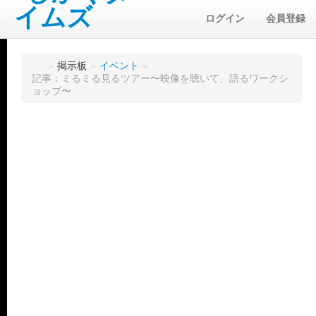
ログイン
会員登録
»
掲示板
»
イベント
»
記事：ミるミる見るツアー〜映像を聴いて、語るワークシ
ョップ〜