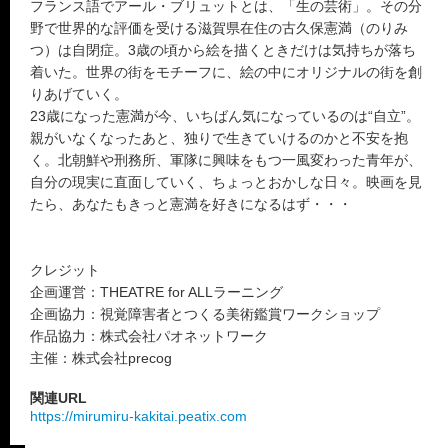
フランス語でアール・ブリュットとは、「生の芸術」。その分
野で世界的な評価を受ける滋賀県在住の古久保憲満（のりみ
つ）は自閉症。3歳の頃から絵を描くときだけは気持ちが落ち
着いた。世界の街をモチーフに、絵の中にオリジナルの街を創
りあげていく。
23歳になった憲満が今、いちばん気になっているのは“自立”。
親がいなくなったあと、独りで生きていけるのかと不安を抱
く。北朝鮮や刑務所、軍隊に興味をもつ一風変わった青年が、
自分の現実に直面していく、ちょっとおかしな日々。映画を見
たら、あなたもきっと憲満を好きになるはず・・・
クレジット
企画運営：THEATRE for ALLラーニング
企画協力：視覚障害者とつくる美術鑑賞ワークショップ
作品協力：株式会社パオネットワーク
主催：株式会社precog
関連URL
https://mirumiru-kakitai.peatix.com