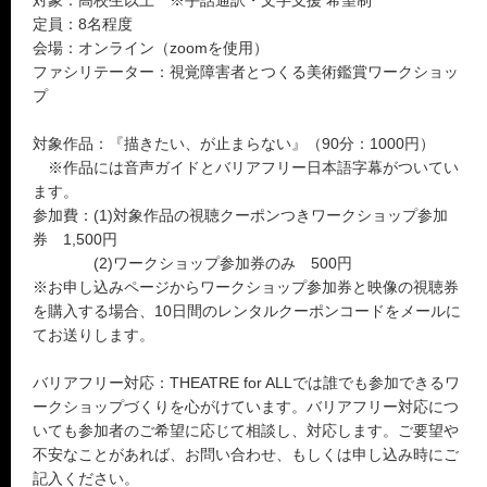
対象：高校生以上 ※手話通訳・文字支援 希望制
定員：8名程度
会場：オンライン（zoomを使用）
ファシリテーター：視覚障害者とつくる美術鑑賞ワークショッ
プ
対象作品：『描きたい、が止まらない』（90分：1000円）
※作品には音声ガイドとバリアフリー日本語字幕がついてい
ます。
参加費：(1)対象作品の視聴クーポンつきワークショップ参加
券 1,500円
(2)ワークショップ参加券のみ 500円
※お申し込みページからワークショップ参加券と映像の視聴券
を購入する場合、10日間のレンタルクーポンコードをメールに
てお送りします。
バリアフリー対応：THEATRE for ALLでは誰でも参加できるワ
ークショップづくりを心がけています。バリアフリー対応につ
いても参加者のご希望に応じて相談し、対応します。ご要望や
不安なことがあれば、お問い合わせ、もしくは申し込み時にご
記入ください。