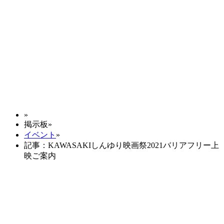
»
掲示板
»
イベント
»
記事：KAWASAKIしんゆり映画祭2021バリアフリー上
映ご案内