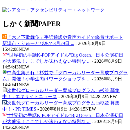
しかく新聞
PAPER
「木ノ下歌舞伎」手話通訳や音声ガイドで鑑賞サポート
新潟市・りゅーとぴあで8月29日 ...
-
2026年8月9日
15:42:08
NEW
“世界初の手話K-POPアイドル”Big Ocean、日本公演初日
が大盛況！ここでしか味わえない特別な ...
-
2026年8月9日
14:54:43
NEW
中高生集まれ！杉並で「グローカルリーダー育成プログラ
ム」開催！小学生向けワークショップを ...
-
2026年8月9日
14:40:41
NEW
次世代グローカルリーダー育成プログラム in杉並 募集
中！ - エキサイトニュース
-
2026年8月9日 14:28:22
NEW
次世代グローカルリーダー育成プログラム in杉並 募集
中！ - PR TIMES
-
2026年8月9日 14:28:15
NEW
“世界初の手話K-POPアイドル”Big Ocean、日本公演初日
が大盛況！ここでしか味わえない特別な ...
-
2026年8月9日
14:26:26
NEW