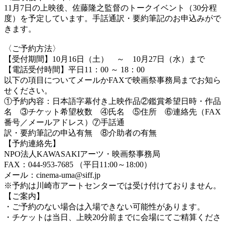
11月7日の上映後、佐藤隆之監督のトークイベント（30分程
度）を予定しています。手話通訳・要約筆記のお申込みがで
きます。
〈ご予約方法〉
【受付期間】10月16日（土） ～ 10月27日（水）まで
【電話受付時間】平日11：00 ～ 18：00
以下の項目についてメールかFAXで映画祭事務局までお知ら
せください。
①予約内容：日本語字幕付き上映作品②鑑賞希望日時・作品
名 ③チケット希望枚数 ④氏名 ⑤住所 ⑥連絡先（FAX
番号／メールアドレス）⑦手話通
訳・要約筆記の申込有無 ⑧介助者の有無
【予約連絡先】
NPO法人KAWASAKIアーツ・映画祭事務局
FAX：044-953-7685 （平日11:00～18:00）
メール：cinema-uma@siff.jp
※予約は川崎市アートセンターでは受け付けておりません。
【ご案内】
・ご予約のない場合は入場できない可能性があります。
・チケットは当日、上映20分前までに会場にてご精算くださ