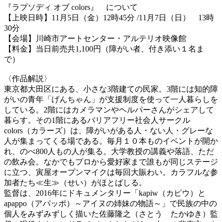
『ラプソディ オブ colors』 について
【上映日時】11月5日（金）12時45分 /11月7日（日） 13時
30分
【会場】川崎市アートセンター・アルテリオ映像館
【料金】当日前売共1,100円（障がい者、付き添い１名ま
で）
〈作品解説〉
東京都大田区にある、小さな3階建ての民家。3階には知的障
がいの青年「げんちゃん」が支援制度を使って一人暮らしを
している。2階にはカメラマンやヘルパーさんがシェアして
暮らす。その1階にあるバリアフリー社会人サークル
colors（カラーズ）は、障がいがある人・ない人・グレーな
人が集まってくる場である。毎月１０本ものイベントが開か
れ、のべ800人もの人が集る。大学教授の講義や落語、ただ
の飲み会。なかでもプロから愛好家まで誰もが同じステージ
に立つ、寅屋オープンマイクは毎回大賑わい。カラフルな参
加者たち≪生≫（せい）がほとばしる。
監督は、2016年にドキュメンタリー「kapiw（カピウ）と
apappo（アパッポ）～アイヌの姉妹の物語～」で民族の中の
個人をみずみずしく描いた佐藤隆之（さとう たかゆき）監