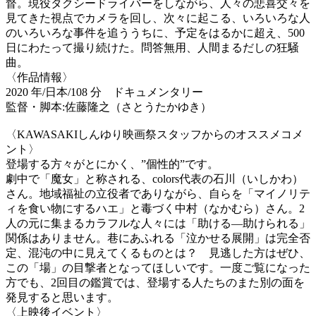
督。現役タクシードライバーをしながら、人々の悲喜交々を
見てきた視点でカメラを回し、次々に起こる、いろいろな人
のいろいろな事件を追ううちに、予定をはるかに超え、500
日にわたって撮り続けた。問答無用、人間まるだしの狂騒
曲。
〈作品情報〉
2020 年/日本/108 分 ドキュメンタリー
監督・脚本:佐藤隆之（さとうたかゆき）
〈KAWASAKIしんゆり映画祭スタッフからのオススメコメ
ント〉
登場する方々がとにかく、”個性的”です。
劇中で「魔女」と称される、colors代表の石川（いしかわ）
さん。地域福祉の立役者でありながら、自らを「マイノリテ
ィを食い物にするハエ」と毒づく中村（なかむら）さん。2
人の元に集まるカラフルな人々には「助ける―助けられる」
関係はありません。巷にあふれる「泣かせる展開」は完全否
定、混沌の中に見えてくるものとは？ 見逃した方はぜひ、
この「場」の目撃者となってほしいです。一度ご覧になった
方でも、2回目の鑑賞では、登場する人たちのまた別の面を
発見すると思います。
〈上映後イベント〉