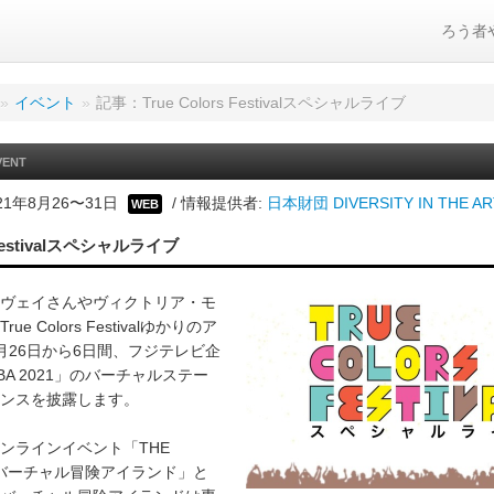
ろう者
»
イベント
»
記事：True Colors Festivalスペシャルライブ
VENT
21年8月26〜31日
/ 情報提供者:
日本財団 DIVERSITY IN THE 
WEB
s Festivalスペシャルライブ
ヴェイさんやヴィクトリア・モ
e Colors Festivalゆかりのア
月26日から6日間、フジテレビ企
IBA 2021」のバーチャルステー
ンスを披露します。
ンラインイベント「THE
021 バーチャル冒険アイランド」と