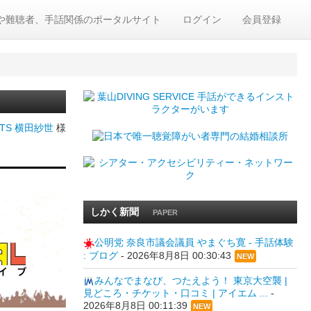
や難聴者、手話関係のポータルサイト
ログイン
会員登録
ARTS 横田紗世
様
しかく新聞
PAPER
公明党 奈良市議会議員 やまぐち寛 - 手話体験
: ブログ
-
2026年8月8日 00:30:43
NEW
みんなでまなび、つたえよう！ 東京大空襲 |
見どころ・チケット・口コミ | アイエム ...
-
2026年8月8日 00:11:39
NEW