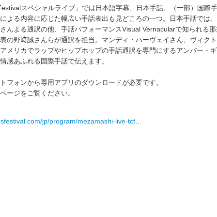
lros Festivalスペシャルライブ」では日本語字幕、日本手話、（一部）国
による内容に応じた幅広い手話表出も見どころの一つ。日本手話では、
んよる通訳の他、手話パフォーマンスVisual Vernacularで知られ
表の野﨑誠さんらが通訳を担当。マンディ・ハーヴェイさん、ヴィクト
アメリカでラップやヒップホップの手話通訳を専門にするアンバー・ギ
情感あふれる国際手話で伝えます。
トフォンから専用アプリのダウンロードが必要です。
ページをご覧ください。
orsfestival.com/jp/program/mezamashi-live-tcf…