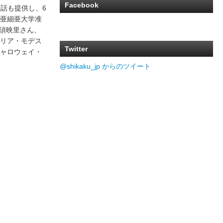
Facebook
際手話も提供し、6
亜細亜大学准
る那須映里さん、
リア・モデス
Twitter
ャロウェイ・
@shikaku_jp からのツイート