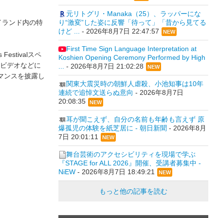
元リトグリ・Manaka（25）、ラッパーにな
イランド内の特
り“激変”した姿に反響「待って」「昔から見てる
けど ...
-
2026年8月7日 22:47:57
NEW
First Time Sign Language Interpretation at
Festivalスペ
Koshien Opening Ceremony Performed by High
ックビデオなどに
...
-
2026年8月7日 21:02:28
NEW
マンスを披露し
関東大震災時の朝鮮人虐殺、小池知事は10年
連続で追悼文送らぬ意向
-
2026年8月7日
20:08:35
NEW
耳が聞こえず、自分の名前も年齢も言えず 原
爆孤児の体験を紙芝居に - 朝日新聞
-
2026年8月
7日 20:01:11
NEW
舞台芸術のアクセシビリティを現場で学ぶ
『STAGE for ALL 2026』開催、受講者募集中 -
NiEW
-
2026年8月7日 18:49:21
NEW
もっと他の記事を読む