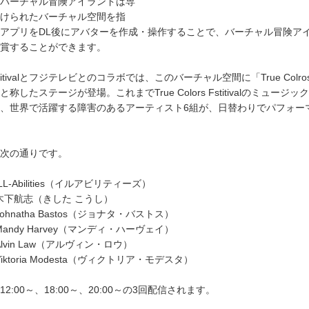
バーチャル冒険アイランドは専
けられたバーチャル空間を指
アプリをDL後にアバターを作成・操作することで、バーチャル冒険ア
賞することができます。
s Fstitivalとフジテレビとのコラボでは、このバーチャル空間に「True Colros 
称したステージが登場。これまでTrue Colors Fstitivalのミュージ
、世界で活躍する障害のあるアーティスト6組が、日替わりでパフォー
次の通りです。
LL-Abilities（イルアビリティーズ）
 木下航志（きした こうし）
Johnatha Bastos（ジョナタ・バストス）
Mandy Harvey（マンディ・ハーヴェイ）
Alvin Law（アルヴィン・ロウ）
Viktoria Modesta（ヴィクトリア・モデスタ）
2:00～、18:00～、20:00～の3回配信されます。