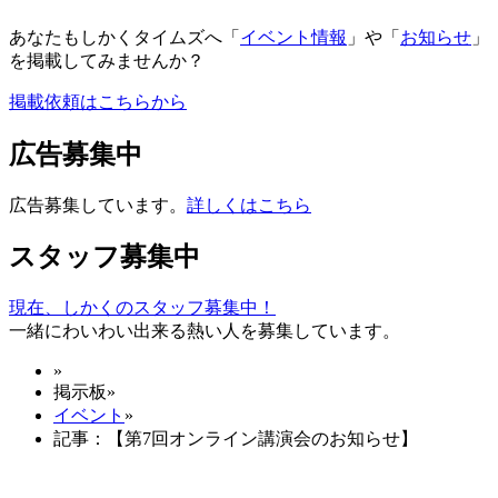
あなたもしかくタイムズへ「
イベント情報
」や「
お知らせ
」
を掲載してみませんか？
掲載依頼はこちらから
広告募集中
広告募集しています。
詳しくはこちら
スタッフ募集中
現在、しかくのスタッフ募集中！
一緒にわいわい出来る熱い人を募集しています。
»
掲示板
»
イベント
»
記事：【第7回オンライン講演会のお知らせ】