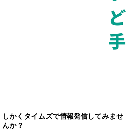
しかくタイムズで情報発信してみませ
んか？