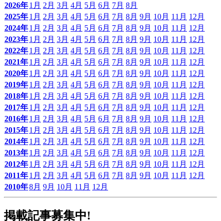
2026年
1月
2月
3月
4月
5月
6月
7月
8月
2025年
1月
2月
3月
4月
5月
6月
7月
8月
9月
10月
11月
12月
2024年
1月
2月
3月
4月
5月
6月
7月
8月
9月
10月
11月
12月
2023年
1月
2月
3月
4月
5月
6月
7月
8月
9月
10月
11月
12月
2022年
1月
2月
3月
4月
5月
6月
7月
8月
9月
10月
11月
12月
2021年
1月
2月
3月
4月
5月
6月
7月
8月
9月
10月
11月
12月
2020年
1月
2月
3月
4月
5月
6月
7月
8月
9月
10月
11月
12月
2019年
1月
2月
3月
4月
5月
6月
7月
8月
9月
10月
11月
12月
2018年
1月
2月
3月
4月
5月
6月
7月
8月
9月
10月
11月
12月
2017年
1月
2月
3月
4月
5月
6月
7月
8月
9月
10月
11月
12月
2016年
1月
2月
3月
4月
5月
6月
7月
8月
9月
10月
11月
12月
2015年
1月
2月
3月
4月
5月
6月
7月
8月
9月
10月
11月
12月
2014年
1月
2月
3月
4月
5月
6月
7月
8月
9月
10月
11月
12月
2013年
1月
2月
3月
4月
5月
6月
7月
8月
9月
10月
11月
12月
2012年
1月
2月
3月
4月
5月
6月
7月
8月
9月
10月
11月
12月
2011年
1月
2月
3月
4月
5月
6月
7月
8月
9月
10月
11月
12月
2010年
8月
9月
10月
11月
12月
掲載記事募集中!