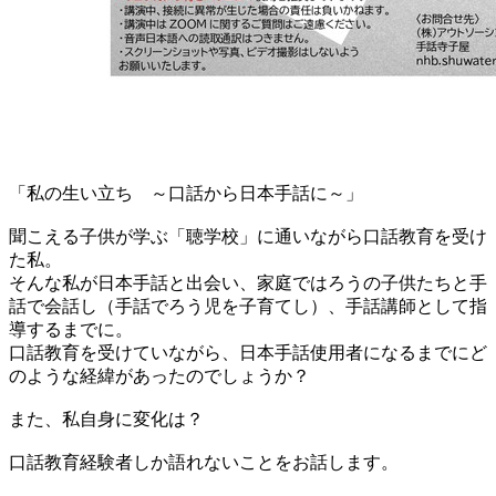
「私の生い立ち ～口話から日本手話に～」
聞こえる子供が学ぶ「聴学校」に通いながら口話教育を受け
た私。
そんな私が日本手話と出会い、家庭ではろうの子供たちと手
話で会話し（手話でろう児を子育てし）、手話講師として指
導するまでに。
口話教育を受けていながら、日本手話使用者になるまでにど
のような経緯があったのでしょうか？
また、私自身に変化は？
口話教育経験者しか語れないことをお話します。