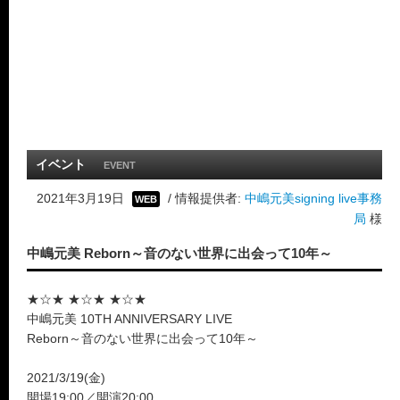
イベント
EVENT
2021年3月19日
/ 情報提供者:
中嶋元美signing live事務
WEB
局
様
中嶋元美 Reborn～音のない世界に出会って10年～
★☆★ ★☆★ ★☆★
中嶋元美 10TH ANNIVERSARY LIVE
Reborn～音のない世界に出会って10年～
2021/3/19(金)
開場19:00／開演20:00