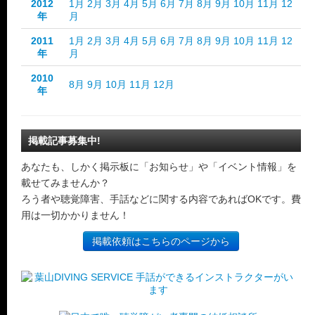
2012
1月
2月
3月
4月
5月
6月
7月
8月
9月
10月
11月
12
年
月
2011
1月
2月
3月
4月
5月
6月
7月
8月
9月
10月
11月
12
年
月
2010
8月
9月
10月
11月
12月
年
掲載記事募集中!
あなたも、しかく掲示板に「お知らせ」や「イベント情報」を
載せてみませんか？
ろう者や聴覚障害、手話などに関する内容であればOKです。費
用は一切かかりません！
掲載依頼はこちらのページから