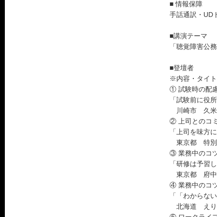
■ 情報保障
手話通訳・UD
■講演テーマ
「聴覚障害公務
■登壇者
※内容・タイト
① 試験時の
「試験前に役所
川崎市 久米
② 上司との
「上司を味方に
東京都 特別
③ 業務中のコ
「研修は予習し
東京都 府中
④ 業務中の
「「わからない
北海道 えり