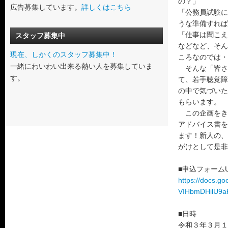
の？」
広告募集しています。
詳しくはこちら
「公務員試験に
うな準備すれば
「仕事は聞こえ
スタッフ募集中
などなど、そん
現在、しかくのスタッフ募集中！
ころなのでは・
一緒にわいわい出来る熱い人を募集していま
そんな「皆さ
す。
て、若手聴覚障
の中で気づいた
もらいます。
この企画をき
アドバイス書を
ます！新人の、
がけとして是非
■申込フォームU
https://docs.
VIHbmDHilU9aP
■日時
令和３年３月１３