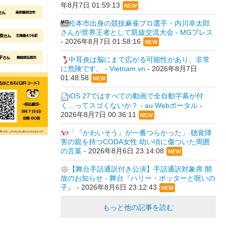
年8月7日 01:59:13
NEW
松本市出身の競技麻雀プロ選手・内川幸太郎
さんが世界王者として凱旋交流大会 - MGプレス
-
2026年8月7日 01:58:16
NEW
中耳炎は脳にまで広がる可能性があり、非常
に危険です。 - Vietnam.vn
-
2026年8月7日
01:48:58
NEW
iOS 27ではすべての動画で全自動字幕が付
く…ってスゴくないか？ - au Webポータル
-
2026年8月7日 00:36:11
NEW
「『かわいそう』が一番つらかった」 聴覚障
害の親を持つCODA女性 幼い頃に傷ついた周囲
の言葉
-
2026年8月6日 23:14:08
NEW
【舞台手話通訳付き公演】手話通訳対象席 開
放のお知らせ - 舞台『ハリー・ポッターと呪いの
子』
-
2026年8月6日 23:12:43
NEW
もっと他の記事を読む