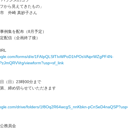
イフバランスのコツ
イフから見えてきたもの」
市 外崎 真妙子さん
事例集を配布（8月予定）
定配信（企画終了後）
RL
google.com/forms/d/e/1FAIpQLSfTIvWPoD1hPOsVAiprWZgPF4N-
zJmQRVVrg/viewform?usp=sf_link
日（日）23時00分まで
第、締め切らせていただきます
.google.com/drive/folders/1f8Oq2R64wcgS_nnKbkn-pCnSeD4naQSP?usp
公務員会