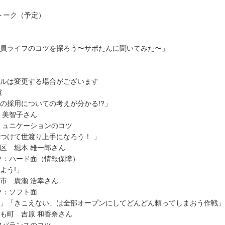
トーク（予定）
員ライフのコツを探ろう〜サポたんに聞いてみた〜」
ルは変更する場合がございます
配慮
の採用についての考えが分かる!?」
 美智子さん
コミュニケーションのコツ
つけて世渡り上手になろう！ 」
区 堀本 雄一郎さん
ツ：ハード面（情報保障）
よう!」
市 廣瀬 浩幸さん
コツ：ソフト面
」「きこえない」は全部オープンにしてどんどん頼ってしまおう作戦」
も町 吉原 和香奈さん