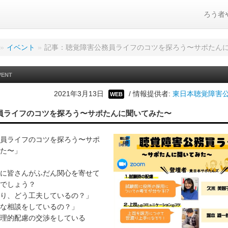
ろう者
»
イベント
»
記事：聴覚障害公務員ライフのコツを探ろう〜サポたん
VENT
2021年3月13日
/ 情報提供者:
東日本聴覚障害公
WEB
員ライフのコツを探ろう〜サポたんに聞いてみた〜
員ライフのコツを探ろう〜サポ
た〜」
に皆さんがふだん関心を寄せて
でしょう？
り、どう工夫しているの？」
な相談をしているの？」
理的配慮の交渉をしている