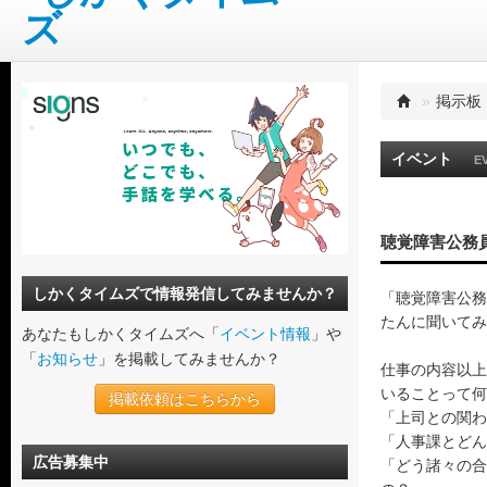
»
掲示板
イベント
E
聴覚障害公務
しかくタイムズで情報発信してみませんか？
「聴覚障害公務
たんに聞いてみ
あなたもしかくタイムズへ「
イベント情報
」や
「
お知らせ
」を掲載してみませんか？
仕事の内容以上
いることって何
掲載依頼はこちらから
「上司との関わ
「人事課とどん
広告募集中
「どう諸々の合