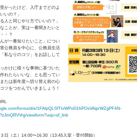
受かったけど、入庁までどのよ
いいの？」
る人と同じやり方でいいの？」
なことが、実は一番聞きたいと
・・？
んが一番知りたいこと」につい
害公務員を中心に、公務員生活
「私なりのコツ」をお話しして
っかけに様々な事例に基づいた
作れたらいいな、とも思ってい
または新年度へ切り替え前の心
コツをつかんでいきましょう！
RL
google.com/forms/d/e/1FAIpQLSfTIvWPoD1hPOsVAiprWZgPF4N-
zJmQRVVrg/viewform?usp=sf_link
日（土）14:00〜16:30（13:45入室・受付開始）