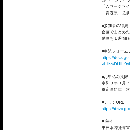
⑤ ワークラ
「Wワークラ
青森県 弘前
■参加者の特典
企画でまとめた
動画を１週間限
■申込フォームU
https://docs.
VIHbmDHilU9aP
■お申込み期限
令和３年３月７
※定員に達し次
■チラシURL
https://drive
■ 主催
東日本聴覚障害