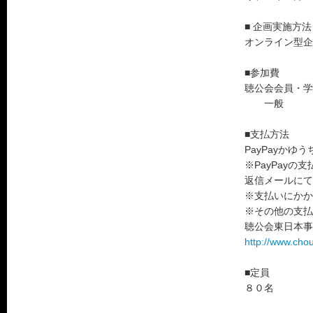
■ 企画実施方法
オンライン型企
■参加費
聴公会会員・学
一般 ：
■支払方法
PayPayか
※PayPay
返信メールにて
※支払いにかか
※その他の支払
聴公会東日本事
http://www.cho
■定員
８０名