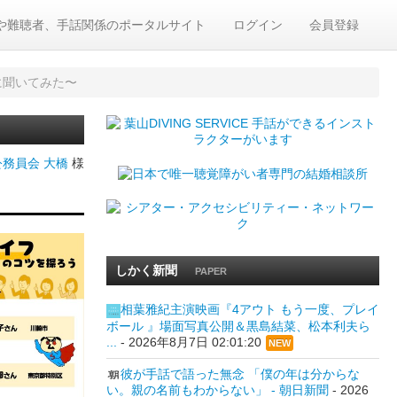
や難聴者、手話関係のポータルサイト
ログイン
会員登録
に聞いてみた〜
務員会 大橋
様
しかく新聞
PAPER
相葉雅紀主演映画『4アウト もう一度、プレイ
ボール 』場面写真公開＆黒島結菜、松本利夫ら
...
-
2026年8月7日 02:01:20
NEW
彼が手話で語った無念 「僕の年は分からな
い。親の名前もわからない」 - 朝日新聞
-
2026