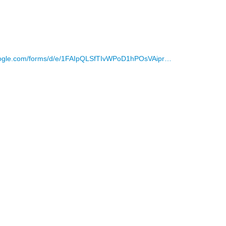
google.com/forms/d/e/1FAIpQLSfTIvWPoD1hPOsVAipr…