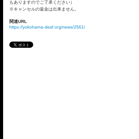
もありますのでご了承ください）
※キャンセルの返金は出来ません。
関連URL
https://yokohama-deaf.org/news/2561/