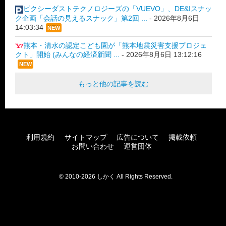
ピクシーダストテクノロジーズの「VUEVO」、DE&Iスナッ
ク企画「会話の見えるスナック」第2回 ...
-
2026年8月6日
14:03:34
NEW
熊本・清水の認定こども園が「熊本地震災害支援プロジェ
クト」開始 (みんなの経済新聞 ...
-
2026年8月6日 13:12:16
NEW
もっと他の記事を読む
利用規約
サイトマップ
広告について
掲載依頼
お問い合わせ
運営団体
© 2010-2026 しかく All Rights Reserved.