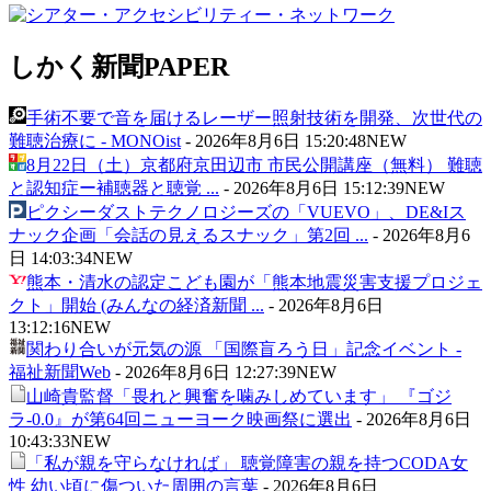
しかく新聞
PAPER
手術不要で音を届けるレーザー照射技術を開発、次世代の
難聴治療に - MONOist
-
2026年8月6日 15:20:48
NEW
8月22日（土）京都府京田辺市 市民公開講座（無料） 難聴
と認知症ー補聴器と聴覚 ...
-
2026年8月6日 15:12:39
NEW
ピクシーダストテクノロジーズの「VUEVO」、DE&Iス
ナック企画「会話の見えるスナック」第2回 ...
-
2026年8月6
日 14:03:34
NEW
熊本・清水の認定こども園が「熊本地震災害支援プロジェ
クト」開始 (みんなの経済新聞 ...
-
2026年8月6日
13:12:16
NEW
関わり合いが元気の源 「国際盲ろう日」記念イベント -
福祉新聞Web
-
2026年8月6日 12:27:39
NEW
山崎貴監督「畏れと興奮を噛みしめています」 『ゴジ
ラ-0.0』が第64回ニューヨーク映画祭に選出
-
2026年8月6日
10:43:33
NEW
「私が親を守らなければ」 聴覚障害の親を持つCODA女
性 幼い頃に傷ついた周囲の言葉
-
2026年8月6日