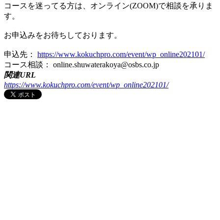
コースを迷ってる方は、オンライン(ZOOM)で相談を承りま
す。
お申込みをお待ちしております。
申込先：
https://www.kokuchpro.com/event/wp_online202101/
コース相談： online.shuwaterakoya@osbs.co.jp
関連URL
https://www.kokuchpro.com/event/wp_online202101/