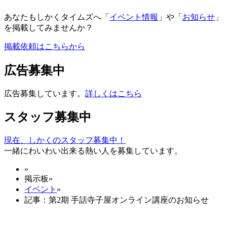
あなたもしかくタイムズへ「
イベント情報
」や「
お知らせ
」
を掲載してみませんか？
掲載依頼はこちらから
広告募集中
広告募集しています。
詳しくはこちら
スタッフ募集中
現在、しかくのスタッフ募集中！
一緒にわいわい出来る熱い人を募集しています。
»
掲示板
»
イベント
»
記事：第2期 手話寺子屋オンライン講座のお知らせ