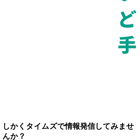
しかくタイムズで情報発信してみませ
んか？