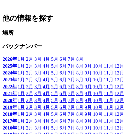
他の情報を探す
場所
バックナンバー
2026年
1月
2月
3月
4月
5月
6月
7月
8月
2025年
1月
2月
3月
4月
5月
6月
7月
8月
9月
10月
11月
12月
2024年
1月
2月
3月
4月
5月
6月
7月
8月
9月
10月
11月
12月
2023年
1月
2月
3月
4月
5月
6月
7月
8月
9月
10月
11月
12月
2022年
1月
2月
3月
4月
5月
6月
7月
8月
9月
10月
11月
12月
2021年
1月
2月
3月
4月
5月
6月
7月
8月
9月
10月
11月
12月
2020年
1月
2月
3月
4月
5月
6月
7月
8月
9月
10月
11月
12月
2019年
1月
2月
3月
4月
5月
6月
7月
8月
9月
10月
11月
12月
2018年
1月
2月
3月
4月
5月
6月
7月
8月
9月
10月
11月
12月
2017年
1月
2月
3月
4月
5月
6月
7月
8月
9月
10月
11月
12月
2016年
1月
2月
3月
4月
5月
6月
7月
8月
9月
10月
11月
12月