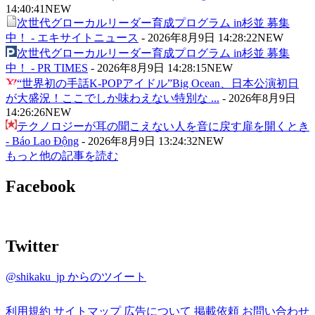
14:40:41
NEW
次世代グローカルリーダー育成プログラム in杉並 募集
中！ - エキサイトニュース
-
2026年8月9日 14:28:22
NEW
次世代グローカルリーダー育成プログラム in杉並 募集
中！ - PR TIMES
-
2026年8月9日 14:28:15
NEW
“世界初の手話K-POPアイドル”Big Ocean、日本公演初日
が大盛況！ここでしか味わえない特別な ...
-
2026年8月9日
14:26:26
NEW
テクノロジーが耳の聞こえない人を音に戻す扉を開くとき
- Báo Lao Động
-
2026年8月9日 13:24:32
NEW
もっと他の記事を読む
Facebook
Twitter
@shikaku_jp からのツイート
利用規約
サイトマップ
広告について
掲載依頼
お問い合わせ