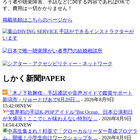
ろう者や聴覚障害、手話などに関する内容であればOKで
す。費用は一切かかりません！
掲載依頼はこちらのページから
しかく新聞
PAPER
「木ノ下歌舞伎」手話通訳や音声ガイドで鑑賞サポート
新潟市・りゅーとぴあで8月29日 ...
-
2026年8月9日
15:42:08
NEW
“世界初の手話K-POPアイドル”Big Ocean、日本公演初日
が大盛況！ここでしか味わえない特別な ...
-
2026年8月9日
14:54:43
NEW
中高生集まれ！杉並で「グローカルリーダー育成プログラ
ム」開催！小学生向けワークショップを ...
-
2026年8月9日