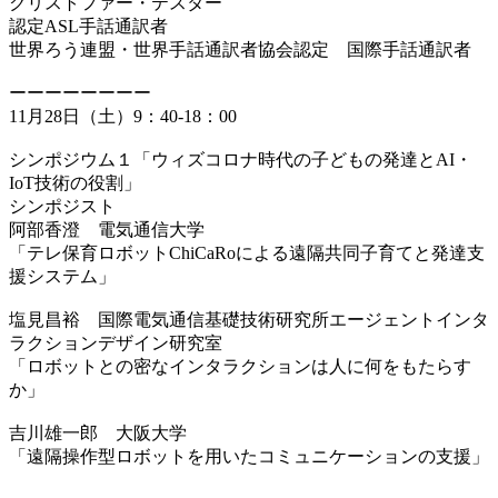
クリストファー・テスター
認定ASL手話通訳者
世界ろう連盟・世界手話通訳者協会認定 国際手話通訳者
ーーーーーーーー
11月28日（土）9：40-18：00
シンポジウム１「ウィズコロナ時代の子どもの発達とAI・
IoT技術の役割」
シンポジスト
阿部香澄 電気通信大学
「テレ保育ロボットChiCaRoによる遠隔共同子育てと発達支
援システム」
塩見昌裕 国際電気通信基礎技術研究所エージェントインタ
ラクションデザイン研究室
「ロボットとの密なインタラクションは人に何をもたらす
か」
吉川雄一郎 大阪大学
「遠隔操作型ロボットを用いたコミュニケーションの支援」