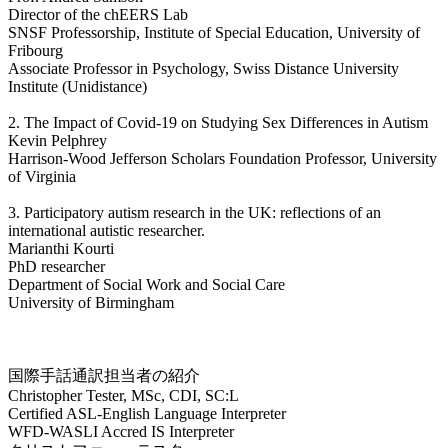
Director of the chEERS Lab
SNSF Professorship, Institute of Special Education, University of
Fribourg
Associate Professor in Psychology, Swiss Distance University
Institute (Unidistance)
2. The Impact of Covid-19 on Studying Sex Differences in Autism
Kevin Pelphrey
Harrison-Wood Jefferson Scholars Foundation Professor, University
of Virginia
3. Participatory autism research in the UK: reflections of an
international autistic researcher.
Marianthi Kourti
PhD researcher
Department of Social Work and Social Care
University of Birmingham
国際手話通訳担当者の紹介
Christopher Tester, MSc, CDI, SC:L
Certified ASL-English Language Interpreter
WFD-WASLI Accred IS Interpreter