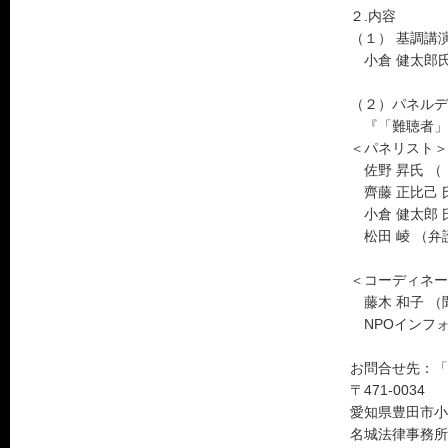
２.内容
（１） 基調講
小倉 健太郎氏
（２）パネルデ
『「難聴者」
＜パネリスト＞
佐野 昇氏 （
齊藤 正比己 
小倉 健太郎 
松田 崚 （弁
＜コーディネー
藤木 和子 （
NPOインフォ
お問合せ先：「
〒471-0034
愛知県豊田市小
名城法律事務所