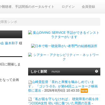
や難聴者、手話関係のポータルサイト
ログイン
会員登録
覚障害シンポ
会 藤木和子
様
8日に開催しま
しかく新聞
PAPER
となって企画
山崎貴監督「畏れと興奮を噛みしめていま
す」 『ゴジラ-0.0』が第64回ニューヨーク映画
祭に選出
-
2026年8月6日 10:43:33
NEW
「私が親を守らなければ」 聴覚障害の親を持
つCODA女性 幼い頃に傷ついた周囲の言葉
-