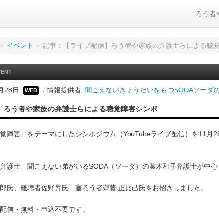
ろう者
»
イベント
»
記事：【ライブ配信】ろう者や家族の弁護士らによる聴
VENT
1月28日
/ 情報提供者:
聞こえないきょうだいをもつSODAソーダの
WEB
】ろう者や家族の弁護士らによる聴覚障害シンポ
覚障害」をテーマにしたシンポジウム（YouTubeライブ配信）を11月2
弁護士、聞こえない弟がいるSODA（ソーダ）の藤木和子弁護士が中心
郎氏、難聴者佐野昇氏、盲ろう者齊藤 正比己氏をお招きしました。
イブ配信・無料・申込不要です。