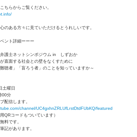
こちらからご覧ください。
t.info/
心のある方々に見ていただけるとうれしいです。
ベント詳細ーーー
弁護士ネットシンポジウム in しずおか
が直面する社会との壁をなくすために
難聴者」「盲ろう者」のことを知っていますか～
8日土曜日
時00分
ライブ配信します。
outube.com/channel/UC4gxhnZRLUfLrstDtdFUbKQ/featured
用QRコードもついています）
無料です。
筆記があります。