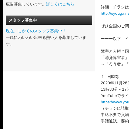
広告募集しています。
詳しくはこちら
詳細・チラシは
http://syougaine
スタッフ募集中
ぜひ全国のご関
現在、しかくのスタッフ募集中！
一緒にわいわい出来る熱い人を募集していま
ーーー以下、イ
す。
障害と人権全国
「聴覚障害者」
～「ろう者」「
１. 日時等
2020年11月2
13時30分～17
YouTubeで
https://www.y
（チラシに読取
申込不要で入場
手話通訳、要約