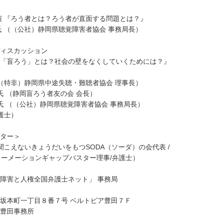
演 『ろう者とは？ろう者が直面する問題とは？』
 （（公社）静岡県聴覚障害者協会 事務局長）
ィスカッション
「盲ろう」とは？社会の壁をなくしていくためには？』
（特非）静岡県中途失聴・難聴者協会 理事長）
氏 （静岡盲ろう者友の会 会長）
氏 （（公社）静岡県聴覚障害者協会 事務局長）
護士）
ター＞
聞こえないきょうだいをもつSODA（ソーダ）の会代表 /
ーメーションギャップバスター理事/弁護士）
障害と人権全国弁護士ネット」 事務局
坂本町一丁目８番７号 ベルトピア豊田７Ｆ
豊田事務所