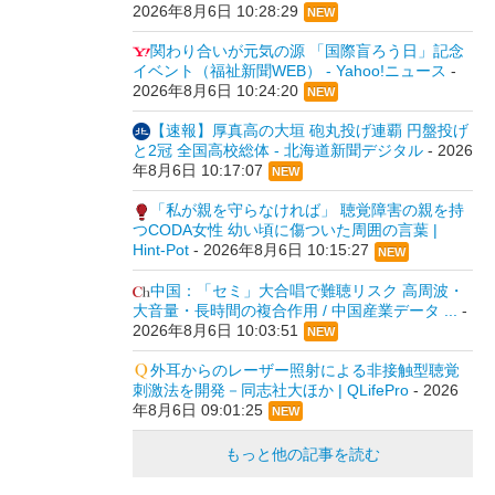
2026年8月6日 10:28:29
NEW
関わり合いが元気の源 「国際盲ろう日」記念
イベント（福祉新聞WEB） - Yahoo!ニュース
-
2026年8月6日 10:24:20
NEW
【速報】厚真高の大垣 砲丸投げ連覇 円盤投げ
と2冠 全国高校総体 - 北海道新聞デジタル
-
2026
年8月6日 10:17:07
NEW
「私が親を守らなければ」 聴覚障害の親を持
つCODA女性 幼い頃に傷ついた周囲の言葉 |
Hint-Pot
-
2026年8月6日 10:15:27
NEW
中国：「セミ」大合唱で難聴リスク 高周波・
大音量・長時間の複合作用 / 中国産業データ ...
-
2026年8月6日 10:03:51
NEW
外耳からのレーザー照射による非接触型聴覚
刺激法を開発－同志社大ほか | QLifePro
-
2026
年8月6日 09:01:25
NEW
もっと他の記事を読む