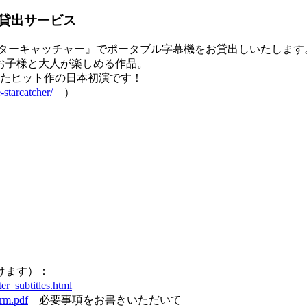
貸出サービス
スターキャッチャー』でポータブル字幕機をお貸出しいたします
お子様と大人が楽しめる作品。
ったヒット作の日本初演です！
-starcatcher/
）
けます）：
er_subtitles.html
orm.pdf
必要事項をお書きいただいて