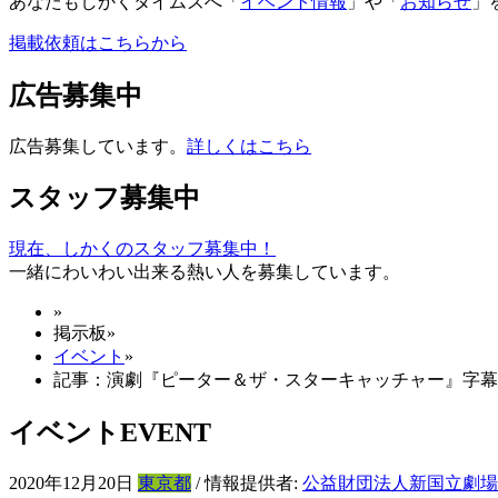
あなたもしかくタイムズへ「
イベント情報
」や「
お知らせ
」
掲載依頼はこちらから
広告募集中
広告募集しています。
詳しくはこちら
スタッフ募集中
現在、しかくのスタッフ募集中！
一緒にわいわい出来る熱い人を募集しています。
»
掲示板
»
イベント
»
記事：演劇『ピーター＆ザ・スターキャッチャー』字幕
イベント
EVENT
2020年12月20日
東京都
/ 情報提供者:
公益財団法人新国立劇場