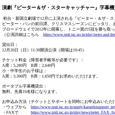
演劇『ピーター＆ザ・スターキャッチャー』字幕機
初台・新国立劇場で12月に上演される『ピーター・＆ザ・
ピーター・パンの前日譚。クリスマスシーズンにピッタリ、
ブロードウェイで2012年に開幕し、トニー賞の5冠を勝ち取
（公演詳細はこちら
https://www.nntt.jac.go.jp/play/peter-and-the
貸出日：
12月20日（日）11:30開演公演（開場は10:45）
チケット料金（障害者手帳等が必要です）：
A席：5,280円 B席：2,640円
小・中学生のお子様は；
A席：3,300円 B席：1,650円でお求めいただけます。
ポータブル字幕機貸出：
無料。先着10名様になります。
お申込み方法（チケットとサポートを同時にお申込みいただ
・ウェブから
https://www.nntt.jac.go.jp/apply/kangekisupport_pet
・FAXで
https://www.nntt.jac.go.jp/play/news/peter_FAX_f