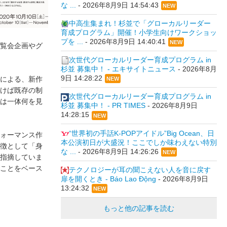
な ...
-
2026年8月9日 14:54:43
NEW
中高生集まれ！杉並で「グローカルリーダー
育成プログラム」開催！小学生向けワークショッ
プを ...
-
2026年8月9日 14:40:41
NEW
覧会企画やグ
次世代グローカルリーダー育成プログラム in
杉並 募集中！ - エキサイトニュース
-
2026年8月
9日 14:28:22
による、新作
NEW
けば既存の制
次世代グローカルリーダー育成プログラム in
は一体何を見
杉並 募集中！ - PR TIMES
-
2026年8月9日
14:28:15
NEW
“世界初の手話K-POPアイドル”Big Ocean、日
ォーマンス作
本公演初日が大盛況！ここでしか味わえない特別
徴として「身
な ...
-
2026年8月9日 14:26:26
NEW
指摘していま
ことをベース
テクノロジーが耳の聞こえない人を音に戻す
扉を開くとき - Báo Lao Động
-
2026年8月9日
13:24:32
NEW
もっと他の記事を読む