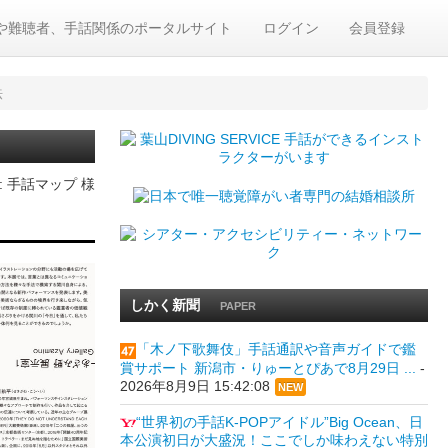
や難聴者、手話関係のポータルサイト
ログイン
会員登録
法
: 手話マップ 様
しかく新聞
PAPER
「木ノ下歌舞伎」手話通訳や音声ガイドで鑑
賞サポート 新潟市・りゅーとぴあで8月29日 ...
-
2026年8月9日 15:42:08
NEW
“世界初の手話K-POPアイドル”Big Ocean、日
本公演初日が大盛況！ここでしか味わえない特別