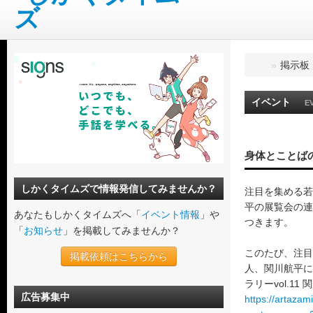
»
掲示板
イベント
E
身体とことば
しかくタイムズで情報発信してみませんか？
注目を集める若
平の展覧会の連
あなたもしかくタイムズへ「
イベント情報
」や
つきます。
「
お知らせ
」を掲載してみませんか？
このたび、注目
掲載依頼はこちらから
人、関川航平に
ラリーvol.1
広告募集中
https://artazam