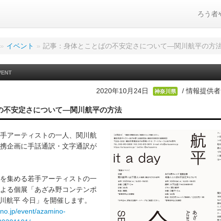
ろう者
»
イベント
»
記事：身体とことばの不安定さについて―関川航平の方
VENT
2020年10月24日
/ 情報提供者
神奈川県
の不安定さについて―関川航平の方法
手アーティストの一人、関川航
携企画に手話通訳・文字通訳が
を集める若手アーティストの一
よる個展「あざみ野コンテンポ
1 関川航平 今日」を開催します。
ino.jp/event/azamino-