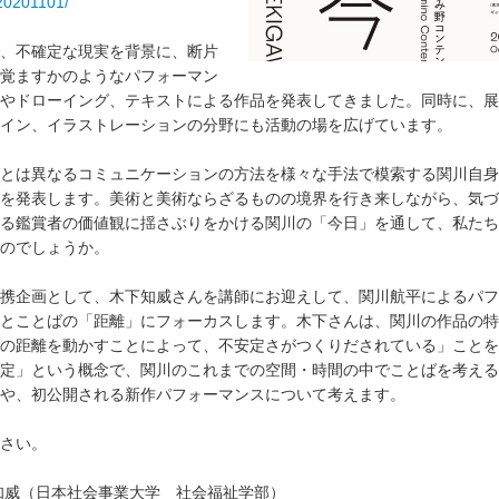
20201101/
、不確定な現実を背景に、断片
覚ますかのようなパフォーマン
やドローイング、テキストによる作品を発表してきました。同時に、展
イン、イラストレーションの分野にも活動の場を広げています。
とは異なるコミュニケーションの方法を様々な手法で模索する関川自身
を発表します。美術と美術ならざるものの境界を行き来しながら、気づ
る鑑賞者の価値観に揺さぶりをかける関川の「今日」を通して、私たち
のでしょうか。
携企画として、木下知威さんを講師にお迎えして、関川航平によるパフ
とことばの「距離」にフォーカスします。木下さんは、関川の作品の特
の距離を動かすことによって、不安定さがつくりだされている」ことを
定」という概念で、関川のこれまでの空間・時間の中でことばを考える
や、初公開される新作パフォーマンスについて考えます。
さい。
知威（日本社会事業大学 社会福祉学部）