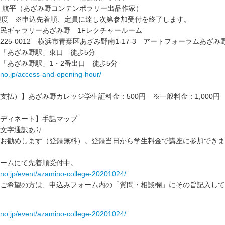
 航平（あざみ野コンテンポラリー出品作家）
程度 ※申込先着順、定員に達し次第参加受付を終了します。
民ギャラリーあざみ野 1Fレクチャールーム
25-0012 横浜市青葉区あざみ野南1-17-3 アートフォーラムあざみ
「あざみ野駅」東口 徒歩5分
「あざみ野駅」1・2番出口 徒歩5分
ino.jp/access-and-opening-hour/
支払）】あざみ野カレッジ学生証料金：500円 ※一般料金：1,000円
ーディネート】手話マップ
文字通訳あり
お勧めします（登録無料）。登録当日から学生料金で講座に参加できま
ームにて先着順受付中。
mino.jp/event/azamino-college-20201024/
ご希望の方は、申込みフォーム内の「質問・相談欄」にその旨記入して
mino.jp/event/azamino-college-20201024/